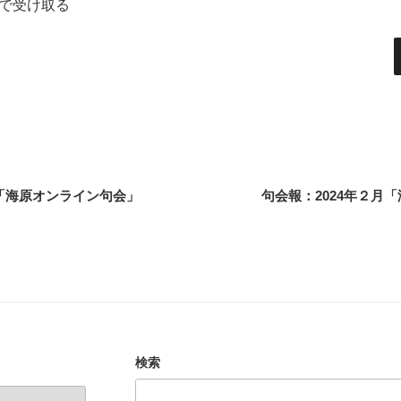
で受け取る
月「海原オンライン句会」
句会報：2024年２月
検索