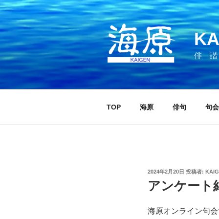
コ
ン
テ
KA
ン
ツ
俳 諧
へ
ス
キ
ッ
TOP
海原
俳句
句会
プ
投
2024年2月20日
投稿者:
KAI
稿
アンケート結
日:
海原オンライン句会