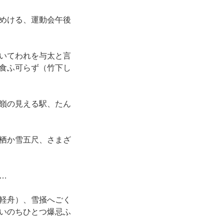
めける、運動会午後
いてわれを与太と言
食ふ可らず（竹下し
嶺の見える駅、たん
栖か雪五尺、さまざ
…
軽舟）、雪掻へごく
いのちひとつ爆忌ふ