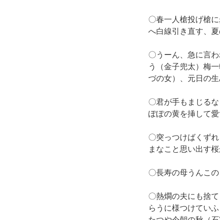
〇春一人槍投げ槍に
へ白線引き直す、夏
〇うーん、急に言わ
う（金子兜太）梅一
づの女）、元日の生
〇君が手もまじるな
ぽぽの黄を挿して愛
〇突っつけばくずれ
まなこと思い出す桜
〇長寿の母うんこの
〇熱燗の夫にも捨て
らうに様つけていふ
たつや今朝の秋（石