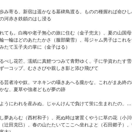
歩み寄る、新宿は遥かなる墓碑鳥渡る、ものの種握れば命ひし
の河赤き鉄鎖のはし浸る
れても。白梅や老子無心の旅に住む（金子兜太）、夏の山国母
輪一輪ほどのあたたかさ（服部蘭雪）、苺ジャム男子はこれを
みたて玉子夫の掌に（金子はる）
るべし花芒、濡紙に真鯉つつみて青野ゆく、子に学資わたす雪
ず一コップ、むささびや親しき影と添ひ飛びて
る芸者冷や奴、マネキンの囁きあへる朧かな、これがまあ終の
かな、夏草や強者どもが夢の跡
ようにわれを産みぬ、じゃんけんで負けて蛍に生まれたの、…
し夢あらむ（西村和子）、死ぬ時は箸置くやうに草の花（小川
（辻田克巳）、春の山たたいてここへ坐れよと（石田郷子）、
寒太）