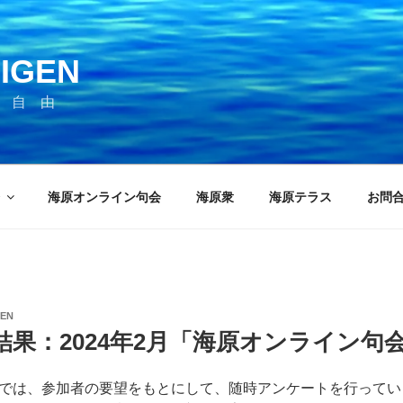
IGEN
 自 由
海原オンライン句会
海原衆
海原テラス
お問
GEN
果：2024年2月「海原オンライン句
では、参加者の要望をもとにして、随時アンケートを行ってい