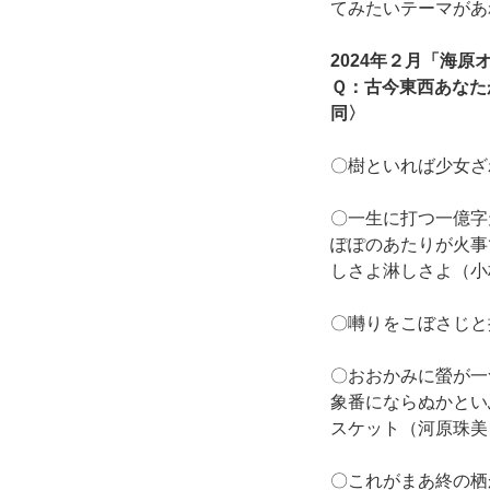
てみたいテーマがあ
2024年２月「海
Ｑ：古今東西あなた
同〉
〇樹といれば少女ざ
〇一生に打つ一億字
ぽぽのあたりが火事
しさよ淋しさよ（小
〇囀りをこぼさじと
〇おおかみに螢が一
象番にならぬかとい
スケット（河原珠美
〇これがまあ終の栖