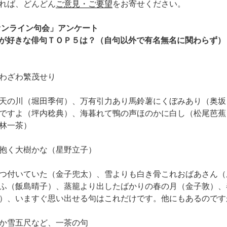
れば、どんどん
ご意見・ご要望
をお寄せください。
原オンライン句会」アンケート
が好きな俳句ＴＯＰ５は？（自句以外で有名無名に関わらず）
わざわ繁茂せり
天の川（堀田季何）、万有引力あり馬鈴薯にくぼみあり（奥坂
ですよ（坪内稔典）、海暮れて鴨の声ほのかに白し（松尾芭蕉
林一茶）
抱く大樹かな（星野立子）
つ付いていた（金子兜太）、雪よりも白き骨これおばあさん（
ふ（飯島晴子）、蒸籠より出したばかりの春の月（金子敦）、
）、いますぐ思い出せる句はこれだけです。他にもあるのです
か雪五尺など、一茶の句