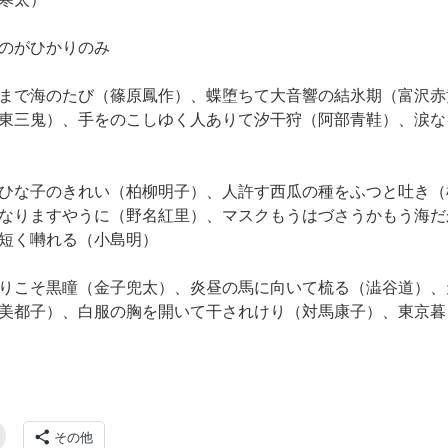
のがひかりのみ
まで海のたび（篠原鳳作）、蝶堕ちて大音響の結氷期（富沢赤
東三鬼）、手をのこしゆく人ありて汐干狩（阿部青鞋）、涙な
ひな子のきれい（柏柳明子）、人許す西瓜の種をふつと吐き（
なりますやうに（野名紅里）、マスクもうはづさうかもう海だ
短く囀れる（小島明）
りこそ黒瞳（金子兜太）、炎昼の馬に向いて梳る（澁谷道）、
美都子）、白服の胸を開いて干されけり（対馬康子）、東京暮
その他