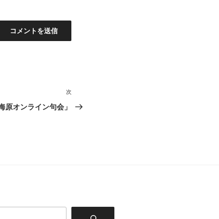
次
次
の
「海原オンライン句会」
投
稿