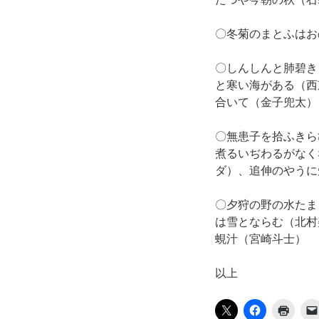
〇冬菊のまとふはお
〇しんしんと肺碧き
と寒い海がある（西
合いて（金子兜太）
〇無患子を拾ふきら
煮るいぢわるがなく
ダ）、追伸のやうに
〇夕狩の野の水たま
は雪とならむ（北村
蜆汁（宮崎斗士）
以上