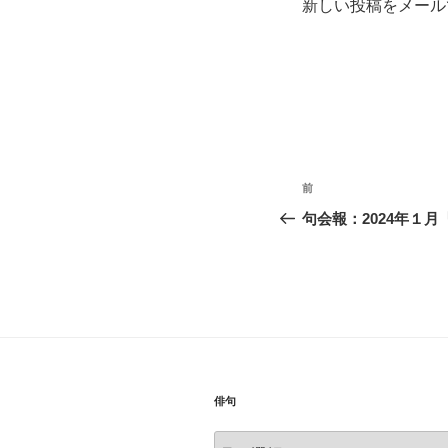
新しい投稿をメール
投
前
前
稿
の
句会報：2024年１
投
ナ
稿
ビ
ゲ
ー
シ
俳句
ョ
俳