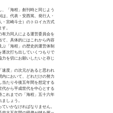
し、「海程」創刊時と同じよう
制は、代表・安西篤、発行人・
人・宮崎斗士）のトロイカ方式
ます。
の有力同人による運営委員会を
当て、具体的にはこれから内容
及ぶ「海程」の歴史的運営体制
を逐次打ち出していくつもりで
協力を切にお願いしたいと存じ
「速度」の次元があると思われ
間内において、どれだけの努力
し当たり今後五年間を想定する
世代から平成世代を中心とする
時これまでの「海程」五十六年
れましょう。
っていかなければなりません。
子兜太五年間の帰趨が鍵を握っ