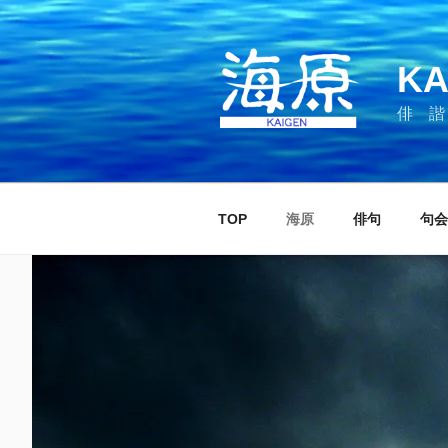
コ
ン
テ
KA
ン
ツ
俳 諧
へ
ス
キ
ッ
TOP
海原
俳句
句会
プ