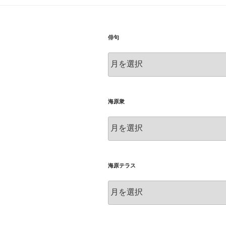
俳句
俳
句
海原衆
海
原
衆
海原テラス
海
原
テ
ラ