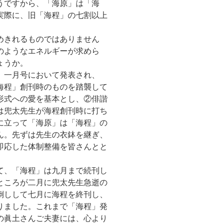
うですから、「海原」は「海
実際に、旧「海程」の七割以上
めきれるものではありません
のようなエネルギーが求めら
ょうか。
」一月号において発表され、
海程」創刊時のものを踏襲して
形式への愛を基本とし、②俳諧
は兜太先生が海程創刊時に打ち
に立って「海原」は「海程」の
ん。先ずは先生の衣鉢を継ぎ、
即応した体制整備を皆さんとと
て、「海程」は九月まで続刊し
ところが二月に兜太先生急逝の
倒しして七月に海程を終刊し、
りました。これまで「海程」発
の眞土さんご夫妻には、心より