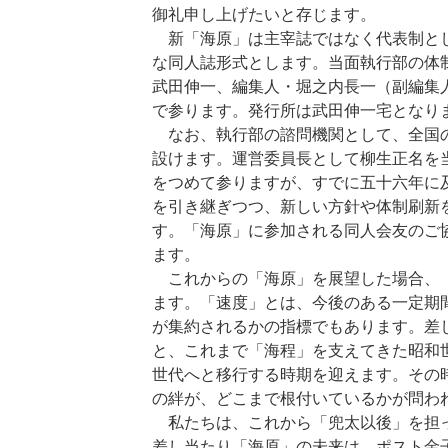
御礼申し上げたいと存じます。
新「海原」は主宰誌ではなく代表制と
な同人誌形式とします。当面執行部の体
武田伸一、編集人・堀之内長一（副編集
で参ります。発行所は武田伸一宅となり
なお、執行部の諮問機関として、全国
設けます。運営委員長として柳生正名を
をつめて参りますが、すでに五十六年に
を引き継ぎつつ、新しい方針や体制刷新
す。「海原」に参加される同人会友のご
ます。
これからの「海原」を展望した場合、
ます。「速度」とは、今後のある一定期
が集約されるかの指標でもあります。差
と、これまで「海程」を支えてきた昭和
世代へと移行する時期を迎えます。その
の絆が、どこまで根付いているかが問わ
私たちは、これから「兜太以後」を担
差し当たり「海原」の未来は、ポスト金