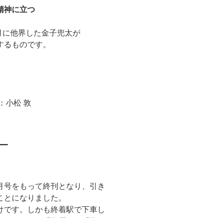
精神に立つ
2月に他界した金子兜太が
するものです。
：小松 敦
月号をもって終刊となり、引き
ことになりました。
けです。しかも終着駅で下車し