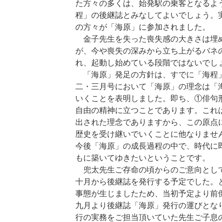
た方々の多くは、始発駅の乗客となるよ
程」の後継誌とみなしてよいでしょう。
の方々が「海原」に参加されました。
金子先生を失った喪失感の大きさは埋
が、今や喪失の深みから立ち上がるバネ
れ、起動し始めている段階ではないでし
「海原」発足の方針は、すでに「海程
二・三月号において「海原」の理念は「
いくことを表明しました。即ち、①俳句
自由の精神に立つことであります。これ
出された理念でありますから、この原点
歴史を受け継いでいくことに他なりませ
今後「海原」の成長過程の中で、時代に
もに築いてゆきたいということです。
兜太先生ご存命の頃からのご意向とし
十月から後継誌を発行する予定でした。
事態が生じましたため、当初予定より前
九月より後継誌「海原」発行の運びとな
行の実務をご担当頂いていた先生ご子息