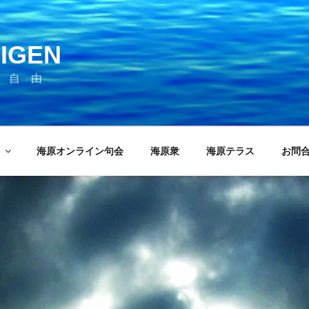
IGEN
 自 由
海原オンライン句会
海原衆
海原テラス
お問