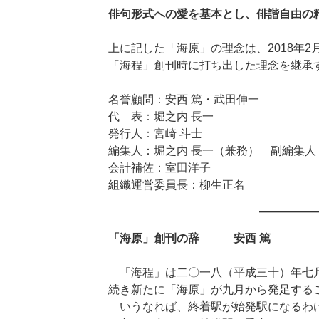
俳句形式への愛を基本とし、俳諧自由の
上に記した「海原」の理念は、2018年
「海程」創刊時に打ち出した理念を継承
名誉顧問：安西 篤・武田伸一
代 表：堀之内 長一
発行人：宮崎 斗士
編集人：堀之内 長一（兼務） 副編集人
会計補佐：室田洋子
組織運営委員長：柳生正名
「海原」創刊の辞 安西 篤
「海程」は二〇一八（平成三十）年七
続き新たに「海原」が九月から発足する
いうなれば、終着駅が始発駅になるわ