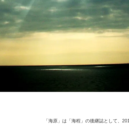
「海原」は「海程」の後継誌として、20