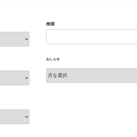
検索
おしらせ
お
し
ら
せ