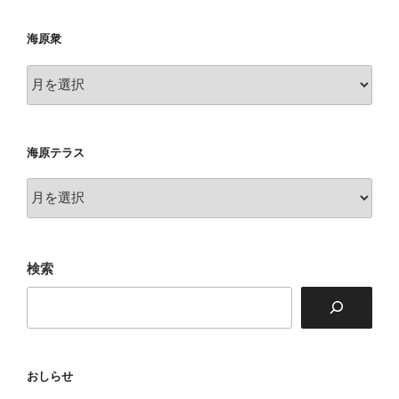
海原衆
海
原
衆
海原テラス
海
原
テ
ラ
検索
ス
おしらせ