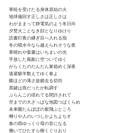
寒暁を受けたる身体原始の火
地球儀回す正しさは正しさは
わがままって静電気のよう冬日向
夕焚火ことなき顔となりゆけり
読書灯夜の継ぎ目へ入れる指
冬の噴水今なら越えられそうな夜
寒晴れや葉書はいちまいの光
手放した風船に空ついてゆく
がらくたのだんだん巣箱めく深夜
逃避癖羊数えてゆく春よ
蝶ほどの薄さ故郷去る切符
黒鍵は燕だったか転調す
ぶらんこの揺れてる間許されて
空までの大ざっぱな地図つばくらめ
未来圏たんぽぽの絮飛ぶところ
囀りや人のいつしかよちよちす
春の雨ゆっくり母の音になる
働いてひたすら柳くぐりおり