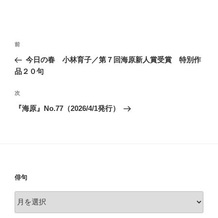
投
前
前
稿
の
今日の春 小林育子／第７回海原新人賞受賞 特別作
ナ
投
品２０句
ビ
稿
ゲ
次
次
の
ー
『海原』No.77（2026/4/1発行）
投
シ
稿
ョ
ン
俳句
俳
句