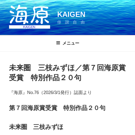
コ
ン
KAIGEN
テ
俳 諧 自 由
ン
ツ
へ
メニュー
ス
キ
ッ
未来圏 三枝みずほ／第７回海原賞
プ
受賞 特別作品２０句
『海原』No.76（2026/3/1発行）誌面より
第７回海原賞受賞 特別作品２０句
未来圏 三枝みずほ