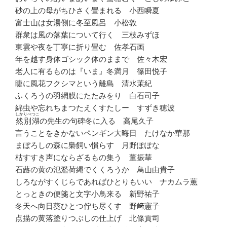
砂の上の母がちひさく畳まれる 小西瞬夏
富士山は女湯側に冬至風呂 小松敦
群衆は風の落葉について行く 三枝みずほ
東雲や夜を丁寧に折り畳む 佐孝石画
年を越す身体ゴシック体のままで 佐々木宏
老人に有るものは『いま』冬満月 篠田悦子
睫に風花フクシマという離島 清水茉紀
ふくろうの羽網膜にたたみをり 白石司子
綿虫や忘れちまつたえくすたしー すずき穂波
しかりべつこ
然別湖
の先生の句碑冬に入る 高尾久子
言うことをきかないペンギン大晦日 たけなか華那
まぼろしの森に梟飼い慣らす 月野ぽぽな
枯すすき声にならざるもの集う 董振華
石蕗の黄の氾濫荷縄でくくろうか 鳥山由貴子
しろながすくじらであればひとりもいい ナカムラ薫
とっときの便箋と文字小鳥来る 新野祐子
冬天へ向日葵ひとつ佇ち尽くす 野﨑憲子
点描の黄落塗りつぶしの仕上げ 北條貢司