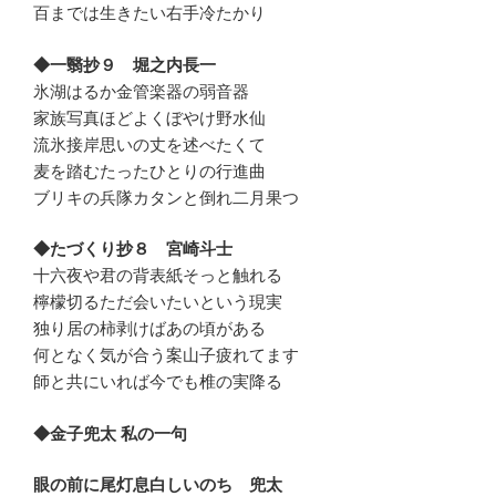
百までは生きたい右手冷たかり
◆一翳抄９ 堀之内長一
氷湖はるか金管楽器の弱音器
家族写真ほどよくぼやけ野水仙
流氷接岸思いの丈を述べたくて
麦を踏むたったひとりの行進曲
ブリキの兵隊カタンと倒れ二月果つ
◆たづくり抄８ 宮崎斗士
十六夜や君の背表紙そっと触れる
檸檬切るただ会いたいという現実
独り居の柿剥けばあの頃がある
何となく気が合う案山子疲れてます
師と共にいれば今でも椎の実降る
◆金子兜太 私の一句
眼の前に尾灯息白しいのち 兜太