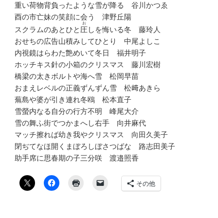
重い荷物背負ったような雪が降る 谷川かつゑ
酉の市亡妹の笑顔に会う 津野丘陽
お
スクラムのあとひと
圧
しを悔いる冬 藤玲人
おせちの広告山積みしてひとり 中尾よしこ
内視鏡はらわた艶めいて冬日 福井明子
ホッチキス針の小箱のクリスマス 藤川宏樹
橋梁の太きボルトや海へ雪 松岡早苗
おまえレベルの正義ずんずん雪 松﨑あきら
蕪島や婆が引き連れ冬鴎 松本直子
雪螢内なる自分の行方不明 峰尾大介
雪の舞ふ街でつかまへし右手 向井麻代
マッチ擦れば幼き我やクリスマス 向田久美子
閉ぢてなほ開くまぼろしぼさつばな 路志田美子
助手席に思春期の子三分咲 渡邉照香
その他