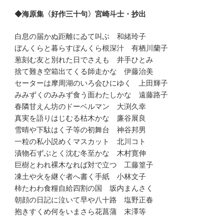
◆海原集〈好作三十句〉宮崎斗士・抄出
白息の届かぬ距離にゐて叫ぶ 和緒玲子
ぼんくらと暮らすぼんくら根深汁 有栖川蘭子
葱刻む友と別れた日でさえも 井手ひとみ
捨て難き空箱出てくる師走かな 伊藤治美
セーターは摩周湖のいろ会ひにゆく 上田輝子
みみずくのみみず食う面わたしかな 遠藤路子
春隣甘えん坊のドーベルマン 大渕久幸
真実を語りはじむる枯木かな 廉谷展良
雪晴や下駄はく子等の初舞台 神谷邦男
一粒の私小説めくマスカット 北川コト
漬物石ずぶとく沈む冬至かな 木村寛伸
巨樹とわれ裸木なれば対で立つ 工藤篁子
凍土や火を継ぐ者へ書く手紙 小林文子
柿たわわ食糧自給四割の国 坂内まんさく
朝顔の日記に泣いて早や八十路 塩野正春
抱きすくめ何をいまさら花菖蒲 末澤等