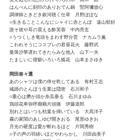
はんぺんに刻印のありおでん鍋 竪阿彌放心
調律師ときどき銀河聴く仕草 月野ぽぽな
○生きることこんなにシャイに赤とんぼ 遠山郁好
誰そ彼や耳の震える酔芙蓉 中内亮玄
○うつくしき竜頭をまわす野分雲 ナカムラ薫
こわれそうにコスプレの君昼花火 藤野武
曼珠沙華遅れてきたらみな他人 山下一夫
たましいに寝癖いろいろ狐花 山本まさゆき
岡田奈々選
あのシャツは僕の倖せ乾してある 有村王志
城跡のとんぼう生業は隠密 石川和子
○重心は臍か頭か糸瓜垂る 石川まゆみ
鶏頭花卑弥呼癇癪片頭痛 伊藤道郎
別れとはいつも枯葉を掃いている 大髙洋子
霧の家閨のあしゆび開きおる 尾形ゆきお
月光の硬度は愛が斬れるほど 片岡秀樹
○子の声の羽繕いほどやわらかし 川田由美子