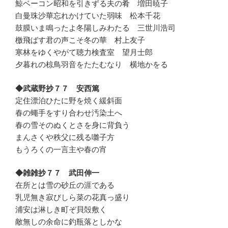
鯨ベーコン昭和を引きずる夫の肴 増田暁子
白曼珠沙華忘れかけていた弱味 松本千花
鼓膜いま鳴ったよ冬陽しみわたる 三世川浩司
檄飛ばす君の声こそ冬の華 村上友子
寒林をゆくやがて聴力検査室 望月士郎
夕暮れの椋鳥羽音をたたむなり 横地かをる
◆武蔵野抄７７ 安西篤
定住漂泊ひたに野を焼く緩斜面
春の蠅手をすり合わせ汚染土へ
春の雪そのぬくとさを身に背負う
まんさくや秩父に残る囃子方
もうろくの一言主や春の宵
◆雑雑抄７７ 武田伸一
在所とは雪の砂丘の涯である
乳児無き寂びしら菜の花真っ盛り
浦安は淋しき町ぞ貝殻敷く
敵無しの余命に釣瓶落としかな