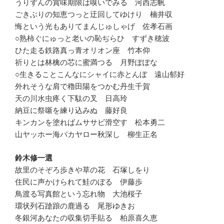
うりずんの賞味期限は嗅いでみる 河西志帆
ごきぶりの知恵つっと迂回してゆけり 楠井収
悔という光もありてまんじゅしゃげ 佐孝石画
○熟柿ぐにゅっと老いの恥ぢらひ すずき穂波
ひた走る鉄路真っ青オリオン座 竹本仰
祈りとは林檎の芯に蜜満つる 月野ぽぽな
○生きることこんなにシャイに赤とんぼ 遠山郁好
外れそうな肩で穭田陽をつかむ丹生千賀
天の川水虫疼く下駄の叉 日高玲
納豆に祭噺を練り込みぬ 藤好良
キンカンを塗ればムササビ滑空す 松本勇二
山ヤッホー海バカヤロー秋深し 柳生正名
鈴木修一選
故里のそぞろ歩きや草の花 石塚しをり
住民に声かけられて鮭のぼる 伊藤歩
鳥渡る写真館という忘れ物 大池桜子
環状列石蹌踉の鹿過る 尾形ゆきお
冬銀河あなたの収集切手貼る 柏原喜久恵