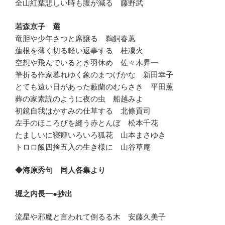
全山紅葉悲しい時も腹が減る 藤野武
若森京子 選
竜胆や少年さつと席譲る 鵜飼春蕙
蓮根を薄く切る軽い返事する 桂凜火
空想や飛んでいるとき羽休め 佐々木昇一
筆折る作家暮れゆく象のまつげかな 新田幸子
とても遠い日があった藪蘭のむらさき 平田薫
葬の家素読のように夜の虫 船越みよ
初鏡自我はかすみの仕草する 北條貢司
左手のほころびを縫う赤とんぼ 松本千花
たましいに寝癖いろいろ狐花 山本まさゆき
トロロ飯四捨五入の生き様に 山谷草庵
◆海原秀句 同人各集より
堀之内長一●抄出
流星や邪魔と言われて倒るる木 安藤久美子