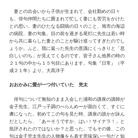
妻との出会いから子供が生まれて、会社勤めの日々
も、俳句仲間たちに囲まれて忙しく妻にも苦労をかけた
との思い。妻のひたなる闘病の日々のこと、旭市の海辺
の病院、妻の句集。目の前を過ぎる尾灯に先生は若い時
から共に暮らした妻とのことが駆け巡ってすぎたのでし
ょうか。ふと、我に返った先生の意識にくっきりと「息
白しいのち」が見えてくるのです。皆子さん他界の時の
２１句の中から１５句目にあります。句集『日常』（平
成２１年）より。大髙洋子
おおかみに螢が一つ付いていた 兜太
俳句について無知のまま入会した浦和の講座の講師が
金子先生。江戸っ子調のべらんめーが面白くて、すぐに
虜になった。初めてこの句を見た時、講座の誰かが詠ん
だとしたら、「あーそうですか、はい！サイナラ！」と
批評されたのではないか？と思った。でもその後、この
句は金子兜太先生の人物像をも表す意味深い一句だと知