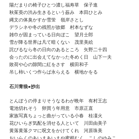
陽だまりの椅子ひとつ濃し福寿草 保子進
秋茱萸の渋み生きるという蘞み 本田ひとみ
縄文の体臭かすか雪蛍 嶺岸さとし
デラシネや冬の残照が故郷 村本なずな
雑巾が固まっている日向ぼこ 望月士郎
雪が降る世界は凡て暗くない 茂里美絵
詫びるなら冬の日向のあるところ 矢野二十四
会ったのに出会えてなかった冬めく日 山下一夫
敗荷や心の隙間に紅をさす 横田和子
吊し柿いくつ作らば永らえる 横地かをる
石川青狼●抄出
とんぼうの停まりそうなるわが晩年 有村王志
電池切れそう 卵買う年用意 市原正直
家族写真ちょっと曲がっている小春 桂凜火
花ひいらぎ気配を消せる人といて 川田由美子
黄落黄落クマに呪文をかけてくれ 河原珠美
おいらくのあいまあいまや蜜柑むく こしのゆみこ