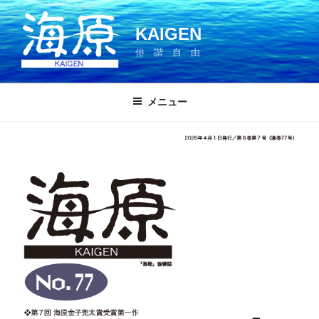
コ
ン
KAIGEN
テ
俳 諧 自 由
ン
ツ
へ
メニュー
ス
キ
ッ
プ