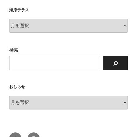
海原テラス
海
原
テ
ラ
検索
ス
おしらせ
お
し
ら
せ
Twitter
Instagram