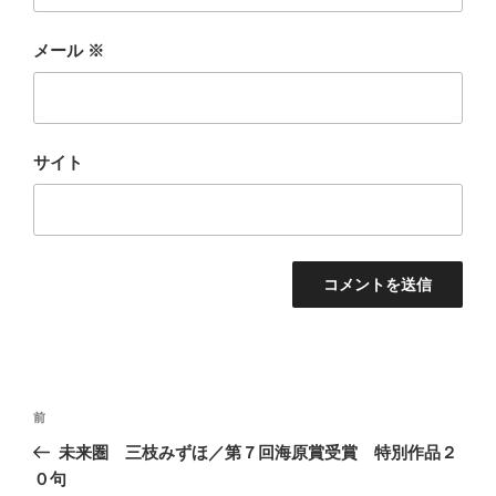
メール
※
サイト
投
前
前
稿
の
未来圏 三枝みずほ／第７回海原賞受賞 特別作品２
ナ
投
０句