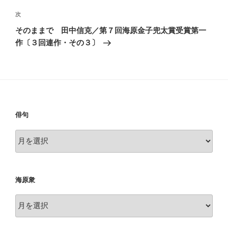
ビ
稿
ゲ
次
次
の
ー
そのままで 田中信克／第７回海原金子兜太賞受賞第一
投
シ
作〔３回連作・その３〕
稿
ョ
ン
俳句
俳
句
海原衆
海
原
衆