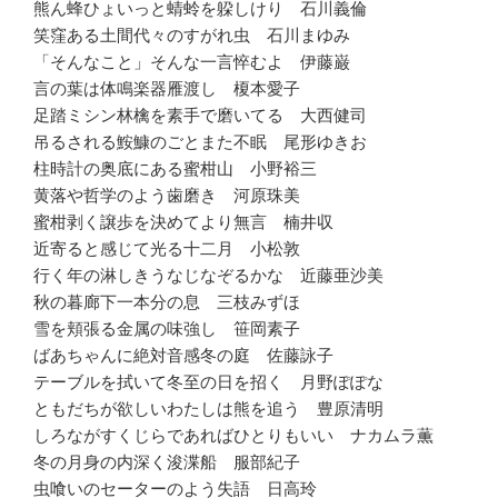
熊ん蜂ひょいっと蜻蛉を躱しけり 石川義倫
笑窪ある土間代々のすがれ虫 石川まゆみ
「そんなこと」そんな一言悴むよ 伊藤巌
言の葉は体鳴楽器雁渡し 榎本愛子
足踏ミシン林檎を素手で磨いてる 大西健司
吊るされる鮟鱇のごとまた不眠 尾形ゆきお
柱時計の奥底にある蜜柑山 小野裕三
黄落や哲学のよう歯磨き 河原珠美
蜜柑剥く譲歩を決めてより無言 楠井収
近寄ると感じて光る十二月 小松敦
行く年の淋しきうなじなぞるかな 近藤亜沙美
秋の暮廊下一本分の息 三枝みずほ
雪を頬張る金属の味強し 笹岡素子
ばあちゃんに絶対音感冬の庭 佐藤詠子
テーブルを拭いて冬至の日を招く 月野ぽぽな
ともだちが欲しいわたしは熊を追う 豊原清明
しろながすくじらであればひとりもいい ナカムラ薫
冬の月身の内深く浚渫船 服部紀子
虫喰いのセーターのよう失語 日高玲