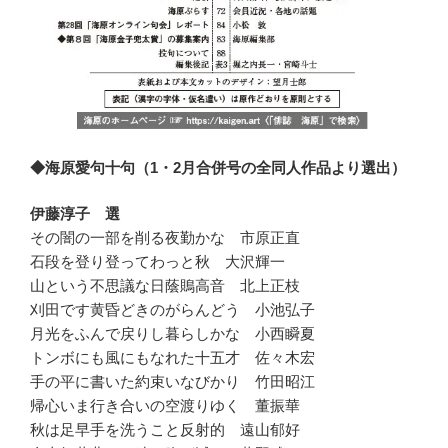
◆海原愛句十句（1・2月合併号の全同人作品より選出）
伊藤淳子 選
その闇の一部を削る夜勤かな 市原正直
石段を登り登ってわっと秋 大沢輝一
山という不思議な日蔭鵙高音 北上正枝
刈田です黄昏どきのがらんどう 小池弘子
月光をふんで戻りし暮らしかな 小西瞬夏
トンボにも風にもなれた十五才 佐々木宏
手の平に書いた約束いなびかり 竹田昭江
帰心いま行き合いの空渡りゆく 董振華
秋は足早手を洗うこと反射的 遠山郁好