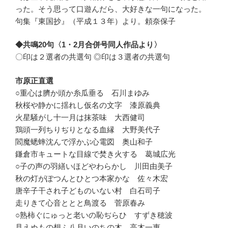
った。そう思って口遊んだら、大好きな一句になった。
句集『東国抄』（平成１３年）より。頼奈保子
◆共鳴20句〈1・2月合併号同人作品より〉
〇印は２選者の共選句 ◎印は３選者の共選句
市原正直選
○重心は臍か頭か糸瓜垂る 石川まゆみ
秋桜や静かに揺れし仮名の文字 漆原義典
火星騒がし十一月は抹茶味 大西健司
鶏頭一列ちりぢりとなる血縁 大野美代子
閻魔蟋蟀沈んで浮かぶ心電図 奥山和子
鎌倉市キュートな目線で焚き火する 葛城広光
○子の声の羽繕いほどやわらかし 川田由美子
秋の灯がぽつんとひとつ本家かな 佐々木宏
唐辛子干され子どものいない村 白石司子
走りきて心音ととと鳥渡る 菅原春み
○熟柿ぐにゅっと老いの恥ぢらひ すずき穂波
見えぬもの想ふ八月いのちの木 高木一惠