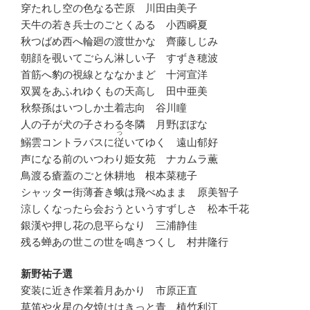
穿たれし空の色なる芒原 川田由美子
天牛の若き兵士のごとくゐる 小西瞬夏
秋つばめ西へ輪廻の渡世かな 齊藤しじみ
朝顔を覗いてごらん淋しい子 すずき穂波
首筋へ豹の視線とななかまど 十河宣洋
双翼をあふれゆくもの天高し 田中亜美
秋祭孫はいつしか土着志向 谷川瞳
人の子が犬の子さわる冬隣 月野ぽぽな
つ
鰯雲コントラバスに
従
いてゆく 遠山郁好
声になる前のいつわり姫女苑 ナカムラ薫
鳥渡る瘡蓋のごと休耕地 根本菜穂子
シャッター街薄蒼き蛾は飛べぬまま 原美智子
涼しくなったら会おうというすずしさ 松本千花
銀漢や押し花の息平らなり 三浦静佳
残る蝉あの世この世を鳴きつくし 村井隆行
新野祐子選
変装に近き作業着月あかり 市原正直
草笛や火星の夕焼けはきっと青 植竹利江