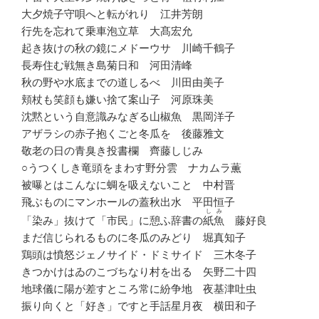
大夕焼子守唄へと転がれり 江井芳朗
行先を忘れて乗車泡立草 大髙宏允
起き抜けの秋の鏡にメドーウサ 川崎千鶴子
長寿住む戦無き島菊日和 河田清峰
秋の野や水底までの道しるべ 川田由美子
頬杖も笑顔も嫌い捨て案山子 河原珠美
沈黙という自意識みなぎる山椒魚 黒岡洋子
アザラシの赤子抱くごと冬瓜を 後藤雅文
敬老の日の青臭き投書欄 齊藤しじみ
○うつくしき竜頭をまわす野分雲 ナカムラ薫
被曝とはこんなに蜩を吸えないこと 中村晋
飛ぶものにマンホールの蓋秋出水 平田恒子
しみ
「染み」抜けて「市民」に憩ふ辞書の
紙魚
藤好良
まだ信じられるものに冬瓜のみどり 堀真知子
鶏頭は憤怒ジェノサイド・ドミサイド 三木冬子
きつかけはゐのこづちなり村を出る 矢野二十四
地球儀に陽が差すところ常に紛争地 夜基津吐虫
振り向くと「好き」ですと手話星月夜 横田和子