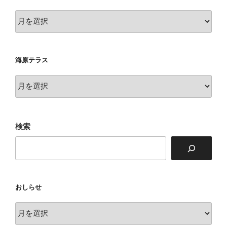
海
原
衆
海原テラス
海
原
テ
ラ
検索
ス
おしらせ
お
し