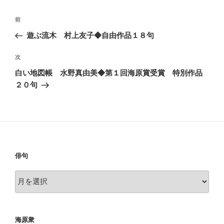
投
前
前
稿
の
遊ぶ流木 村上友子◆自由作品１８句
ナ
投
ビ
稿
次
次
ゲ
の
白い地図帳 水野真由美◆第１回海原賞受賞 特別作品
投
ー
２０句
稿
シ
ョ
ン
俳句
俳
句
海原衆