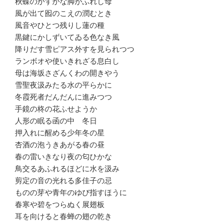
秋蝶のかすかな脚がふれし母
風が出て囮のこえの潤むとき
風音やひとつ残りし蓮の種
黒鍵にかしずいてゐる色なき風
降りだす雪ピアス外すを見られつつ
ランボオや使いきれざる息白し
母は海坂さざんくわの開きやう
雪聖夜汲みたる水の平らかに
冬霞死者だんだんに進みつつ
手鏡の柊の花ふせようか
人形の眠る函の中 冬日
押入れに醒める少年冬の星
杏酒の泡うきあがる春の昼
春の雷いきなり夜の匂ひかな
鳥交るあふれるほどに水を汲み
剪定の音の光れる多佳子の忌
ものの芽や青年のゆび指すほうに
春寒や碧をつらぬく展翅板
耳を向けると春蝉の翅の乾き