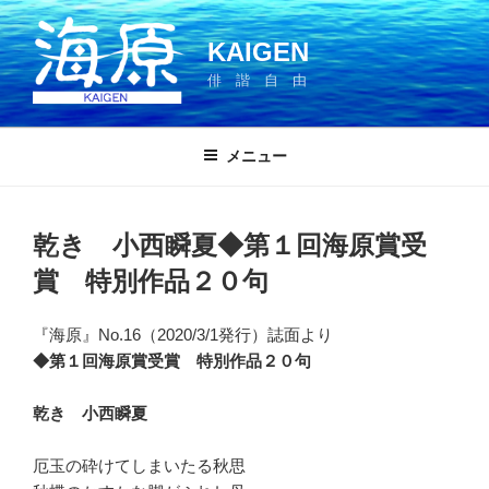
コ
ン
KAIGEN
テ
俳 諧 自 由
ン
ツ
へ
メニュー
ス
キ
ッ
乾き 小西瞬夏◆第１回海原賞受
プ
賞 特別作品２０句
『海原』No.16（2020/3/1発行）誌面より
◆第１回海原賞受賞
特別作品２０句
乾き
小西瞬夏
厄玉の砕けてしまいたる秋思