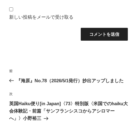
新しい投稿をメールで受け取る
投
前
前
稿
の
『海原』No.78（2026/5/1発行）抄出アップしました
ナ
投
ビ
稿
次
次
ゲ
の
英国Haiku便り[in Japan]〈73〉特別版〈米国でのhaiku大
投
ー
会体験記・前篇「サンフランシスコからアシロマー
稿
シ
へ」〉小野裕三
ョ
ン