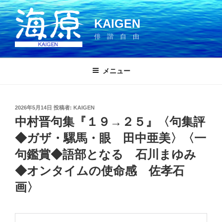
コ
ン
KAIGEN
テ
俳 諧 自 由
ン
ツ
へ
メニュー
ス
キ
ッ
投
2026年5月14日
投稿者:
KAIGEN
プ
稿
中村晋句集『１９→２５』〈句集評
日:
◆ガザ・騾馬・眼 田中亜美〉〈一
句鑑賞◆語部となる 石川まゆみ
◆オンタイムの使命感 佐孝石
画〉