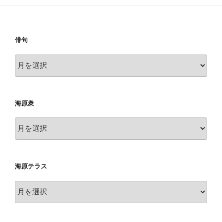
俳句
俳
句
海原衆
海
原
衆
海原テラス
海
原
テ
ラ