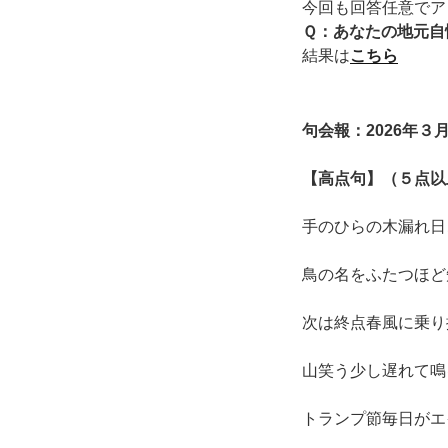
今回も回答任意でア
Ｑ：あなたの地元自
結果は
こちら
句会報：2026年
【高点句】（５点以
手のひらの木漏れ日
鳥の名をふたつほど
次は終点春風に乗り
山笑う少し遅れて鳴
トランプ節毎日がエ