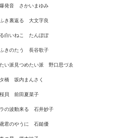
爆発音 さかいまゆみ
ふき裏返る 大文字良
る白いねこ たんぽぽ
ふきのたう 長谷歌子
たい派見つめたい派 野口思づゑ
タ橋 坂内まんさく
桜貝 前田夏菜子
ラの波動来る 石井妙子
鳶君のやうに 石鎚優