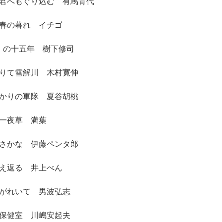
君へもぐり込む 有馬育代
春の暮れ イチゴ
」の十五年 樹下修司
りて雪解川 木村寛伸
かりの軍隊 夏谷胡桃
一夜草 満葉
さかな 伊藤ペンタ郎
え返る 井上べん
がれいて 男波弘志
保健室 川嶋安起夫