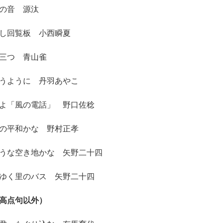
の音 源汰
し回覧板 小西瞬夏
三つ 青山雀
うように 丹羽あやこ
よ「風の電話」 野口佐稔
の平和かな 野村正孝
うな空き地かな 矢野二十四
ゆく里のバス 矢野二十四
高点句以外）