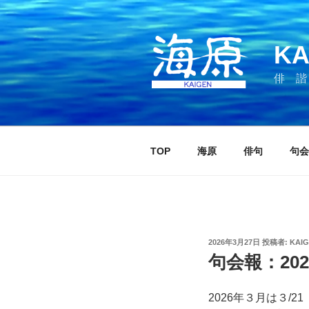
コ
ン
テ
KA
ン
ツ
俳 諧
へ
ス
キ
ッ
TOP
海原
俳句
句会
プ
投
2026年3月27日
投稿者:
KAI
稿
句会報：20
日:
2026年３月は３/