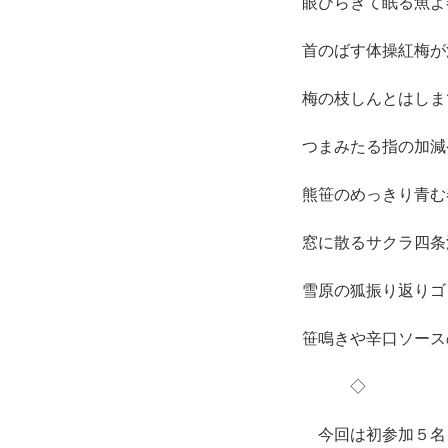
眼ひらきて眠る魚よ
首のばす体操紅梅が
梅の枝しんとはしま
つまみたる指の加減
熊笹のめっきり青む
窓に散るサクラ四条
雪原の狐振り返りゴ
笹鳴きや辛口ソース
◇
今回は初参加５名