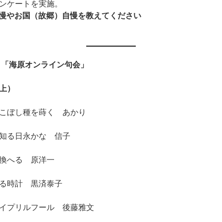
ンケートを実施。
慢やお国（故郷）自慢を教えてください
３月「海原オンライン句会」
上）
こぼし種を蒔く あかり
知る日永かな 信子
換へる 原洋一
る時計 黒済泰子
イプリルフール 後藤雅文