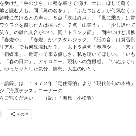
を受けた「手のひら」に種を載せて傾け、土にこぼして蒔く、
喩と読む人も。同「鳥の名を」、「ふたつほど」が何気なくリ
鮮味に欠けるとの声も。８点「次は終点」、「風に乗る」は常
ワクワクを感じた人は採った。７点「山笑う」、「少し遅れて
笑う」の離れ具合がいい。同「トランプ節」、面白いけど川柳
「春燈や」、「春燈」がノスタルジック。「紙の音」は賛否別
リアル、でも何故濡れた？。 以下５点句「春塵や」、「穴」
「初蝶来」、近寄って来る優しさ。私も聴いてほしい。「いも
。「春の日の」、アイロニー、現状への危機感。「いぬふぐり
、ゆったりとした気分、郷愁、人生のゆとり。
・語録」は、１９７２年『定住漂泊』より「現代俳句の本格」
ジ
「海原テラス」コーナー
の
をご覧ください。 （記：「海原」小松敦）
その他