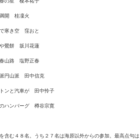
春の星 榎本祐子
満開 桂凜火
で寒き空 窪おと
や鶯餅 坂川花蓮
春山路 塩野正春
派円山派 田中信克
トンと汽車が 田中怜子
のハンバーグ 樽谷宗寛
を含む４８名。うち２７名は海原以外からの参加。最高点句は