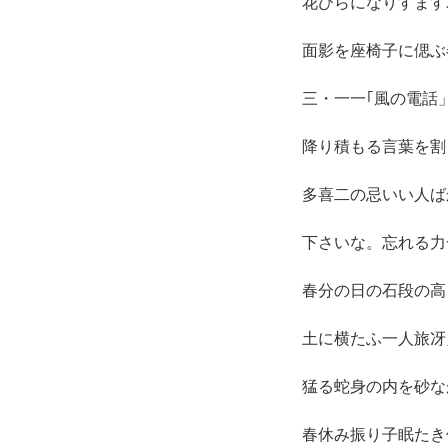
花びらになりすます
面影を座椅子に偲ぶ
三・一一｢風の電話
降り積もる言葉を割
多喜二の忌いい人ば
下さいな。忘れる力
春分の日の石段の高
土に横たふ一人旅冴
猛る蛇身の内を砂な
春休み振り子眠たき