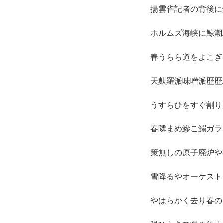
揚雲雀記者の背後に
ホルムズ海峡に鯨潮
春うらら道をよこぎ
天麩羅派味噌派歴歴
うすらひをすぐ割り
春隣まめ鰺こ鰯ガラ
策無しの原子廃炉や
雪降るやオーケスト
やはらかく去り春の