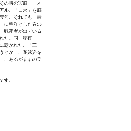
その時の実感。「木
アル、「日永」を感
套句、それでも「乗
」に望洋とした春の
。戦死者が出ている
れた。同「朧夜
に惹かれた、「三
うとが」、花嫁姿を
」、あるがままの美
です。