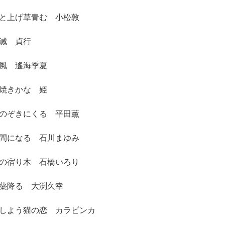
と上げ草青む 小松敦
減 貞行
風 遙海季夏
焼きかな 姫
のぞきにくる 平田薫
間になる 石川まゆみ
の宿り木 石橋いろり
蘂降る 大渕久幸
しよう猫の恋 カラビンカ