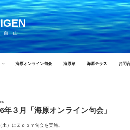
IGEN
 自 由
海原オンライン句会
海原衆
海原テラス
お問
GEN
26年３月「海原オンライン句会」
21（土）にＺｏｏｍ句会を実施。