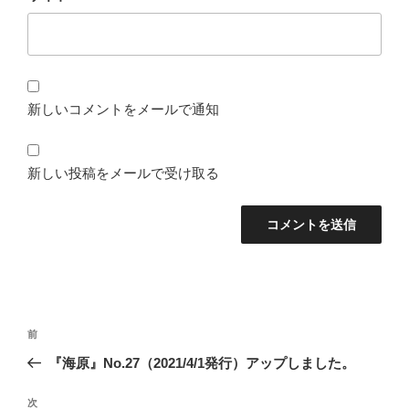
新しいコメントをメールで通知
新しい投稿をメールで受け取る
投
前
前
稿
の
『海原』No.27（2021/4/1発行）アップしました。
ナ
投
ビ
稿
次
次