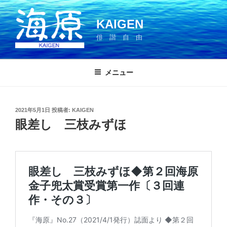
コ
ン
KAIGEN
テ
俳 諧 自 由
ン
ツ
へ
メニュー
ス
キ
ッ
投
2021年5月1日
投稿者:
KAIGEN
プ
稿
眼差し 三枝みずほ
日: