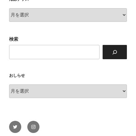
海
原
テ
ラ
検索
ス
おしらせ
お
し
ら
せ
Twitter
Instagram