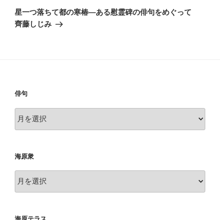
ゲ
の
星一つ落ちて都の寒椿―ある慰霊碑の俳句をめぐって
投
ー
齊藤しじみ
稿
シ
ョ
ン
俳句
俳
句
海原衆
海
原
衆
海原テラス