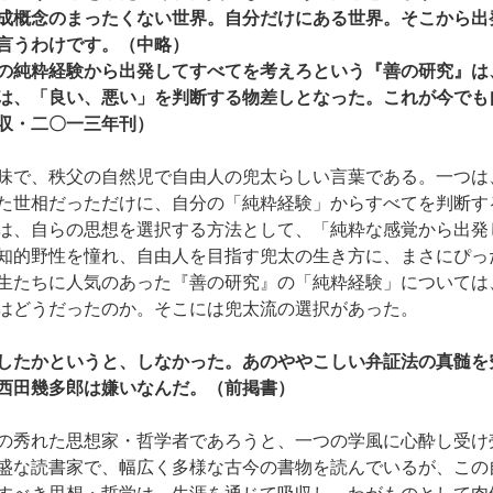
成概念のまったくない世界。自分だけにある世界。そこから出
言うわけです。（中略）
の純粋経験から出発してすべてを考えろという『善の研究』は
は、「良い、悪い」を判断する物差しとなった。これが今でも
収・二〇一三年刊）
味で、秩父の自然児で自由人の兜太らしい言葉である。一つは
た世相だっただけに、自分の「純粋経験」からすべてを判断す
は、自らの思想を選択する方法として、「純粋な感覚から出発
知的野性を憧れ、自由人を目指す兜太の生き方に、まさにぴっ
生たちに人気のあった『善の研究』の「純粋経験」については
はどうだったのか。そこには兜太流の選択があった。
したかというと、しなかった。あのややこしい弁証法の真髄を
西田幾多郎は嫌いなんだ。（前掲書）
の秀れた思想家・哲学者であろうと、一つの学風に心酔し受け
盛な読書家で、幅広く多様な古今の書物を読んでいるが、この