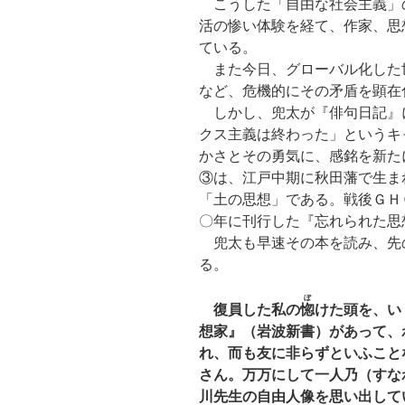
こうした「自由な社会主義」
活の惨い体験を経て、作家、思
ている。
また今日、グローバル化した
など、危機的にその矛盾を顕在
しかし、兜太が『俳句日記』
クス主義は終わった」というキ
かさとその勇気に、感銘を新た
③は、江戸中期に秋田藩で生ま
「土の思想」である。戦後ＧＨ
〇年に刊行した『忘れられた思
兜太も早速その本を読み、先
る。
ぼ
復員した私の
惚
けた頭を、い
想家』（岩波新書）があって、
れ、而も友に非らずといふこと
さん。万万にして一人乃（すな
川先生の自由人像を思い出して