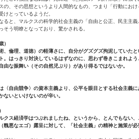
スの、その思想というより人間的なもの、つまり「行動におけ
受けとっているようだ。
なると、マルクスの科学的社会主義の「自由と公正、民主主義
っそう明瞭となっており、驚かされる。
歳）
術、倫理、道徳）の軽薄さに、自分がグズグズ拘泥していたと
ト。はっきり対決しているはずなのに、思わず巻きこまれよう
自由な振舞い（その自然児ぶり）があり得るではないか。
は〈自由競争〉の資本主義より、公平を眼目とする社会主義に
かないといけないのが辛い。
）
ルクス経済学はつぶれましたね、というから、とんでもない、
（醜悪なエゴ）露呈に対して、「社会主義」の精神と施策が必