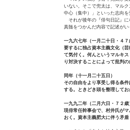
いない。そこで兜太は、マルク
中心（集中）」といった志向を
それが後年の『俳句日記』に
真髄をつかんだ内容で記述がい
一九六七年（一月二十日・４７
要するに独占資本主義文化（芸
て気付く。何んというマルキス
り対決することによって批判の
同年（十一月二十五日）
その自由をより享受し得る条件
する。ときどき頭を整理してお
一九九二年（二月六日・７２歳
現俳常任幹事会で、村井氏がマ
おく。資本主義肥大に伴う矛盾