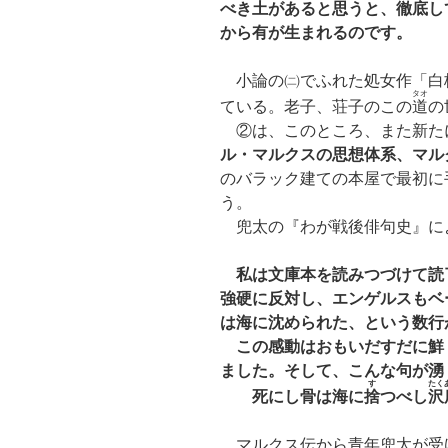
べき土があると思うと、徹底し
から有が生まれるのです。
小論の㈡でふれた処女作「白
タオ
ている。老子、荘子のこの
道
の
②は、このところ、また新た
ル・マルクスの思想体系、マル
のバラック建ての本屋で最初に
う。
兜太の『わが戦後俳句史』に
私は文庫本を読みつづけて読
強硬に反対し、エンゲルスもベ
は海に沈められた、という数行
この感動はおもいだすだに鮮
ました。そして、こんな句が湧
す
たく
死にし骨は海に
捨
つべし
沢
マルクス伝から青年兜太が受