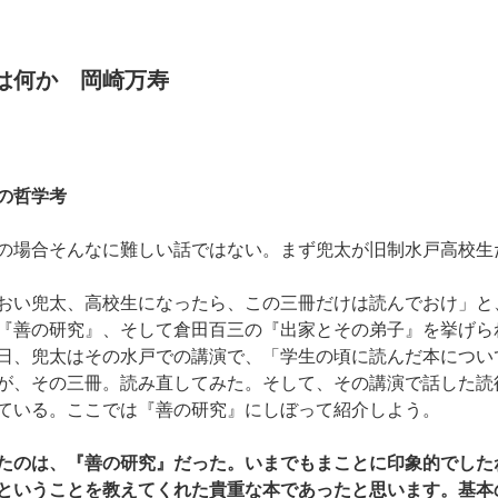
は何か 岡崎万寿
の哲学考
の場合そんなに難しい話ではない。まず兜太が旧制水戸高校生
おい兜太、高校生になったら、この三冊だけは読んでおけ」と
『善の研究』、そして倉田百三の『出家とその弟子』を挙げら
日、兜太はその水戸での講演で、「学生の頃に読んだ本につい
が、その三冊。読み直してみた。そして、その講演で話した読
ている。ここでは『善の研究』にしぼって紹介しよう。
たのは、『善の研究』だった。いまでもまことに印象的でした
ということを教えてくれた貴重な本であったと思います。基本