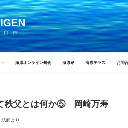
IGEN
 自 由
海原オンライン句会
海原衆
海原テラス
お問
て秩父とは何か⑤ 岡崎万寿
行）誌面より