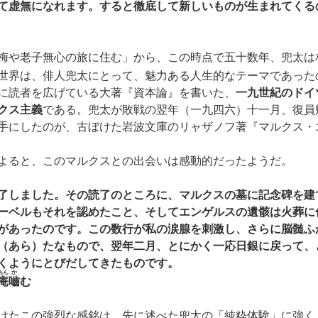
て虚無になれます。すると徹底して新しいものが生まれてくる
梅や老子無心の旅に住む」から、この時点で五十数年、兜太は
世界は、俳人兜太にとって、魅力ある人生的なテーマであった
に読者を広げている大著『資本論』を書いた、
一九世紀のドイ
クス主義
である。兜太が敗戦の翌年（一九四六）十一月、復員
手にしたのが、古ぼけた岩波文庫のリャザノフ著『マルクス・
よると、このマルクスとの出会いは感動的だったようだ。
了しました。その読了のところに、マルクスの墓に記念碑を建
ーベルもそれを認めたこと、そしてエンゲルスの遺骸は火葬に
があったのです。この数行が私の涙腺を刺激し、さらに脳髄ふ
（あら）たなもので、翌年二月、とにかく一応日銀に戻って、
くようにとびだしてきたものです。
あん
か
庵
嚙
む
けたこの強烈な感銘は、先に述べた兜太の「純粋体験」に強く