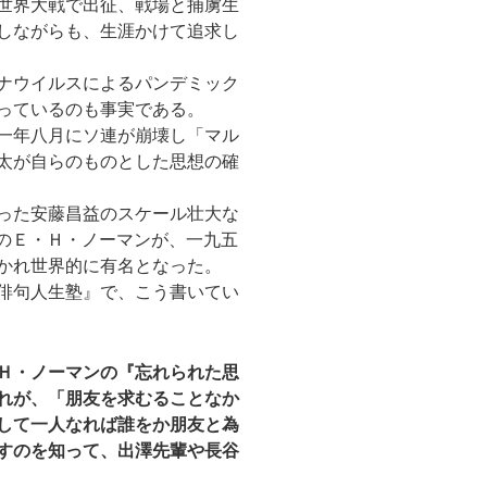
世界大戦で出征、戦場と捕虜生
しながらも、生涯かけて追求し
ナウイルスによるパンデミック
っているのも事実である。
一年八月にソ連が崩壊し「マル
太が自らのものとした思想の確
った安藤昌益のスケール壮大な
のＥ・Ｈ・ノーマンが、一九五
かれ世界的に有名となった。
俳句人生塾』で、こう書いてい
Ｈ・ノーマンの『忘れられた思
れが、「朋友を求むることなか
して一人なれば誰をか朋友と為
すのを知って、出澤先輩や長谷