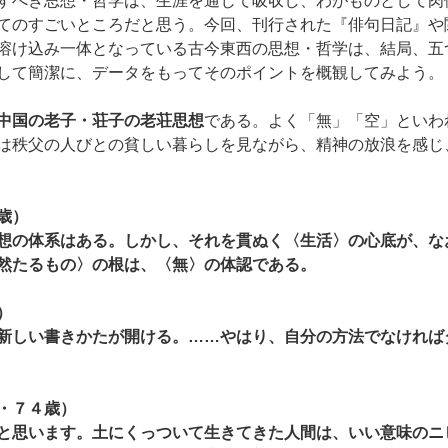
すべき思想・哲学は、生涯を通じて吸収し、わがものとして肉
てのすごいところだと思う。今回、刊行された『俳句日記』や
溶け込み一体となっている古今東西の思想・哲学は、結局、五
して簡潔に、データをもってそのポイントを概観してみよう。
中国の老子・荘子の老荘思想
である。よく「無」「空」といわ
は秩父の人びとの貧しい暮らしを見ながら、精神の放浪を感じ
歳）
想の体系はある。しかし、それを貫ぬく〈生活〉の心底が、な
然たるもの〉の根は、〈無〉の体認である。
）
新しい書きかたが開ける。……やはり、自分の方法でなければ
・７４歳）
と思います。土にくっついて生きてきた人間は、いい意味のニ