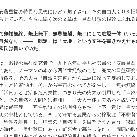
安藤昌益の特異な思想にひどく魅了され、その自由人ぶりを旧
らせている。さらに続く次の文章は、昌益思想の根幹にふれる
て無始無終、無上無下、無尊無賤、無二にして進退一体（いっ
自然なり」――「転定」は「天地」という文字を書きかえたも
延氏は書いていた。
は、戦後の昌益研究者で一九七六年に平凡社選書の『安藤昌益
であり、ノーマンの本から四半世紀後のこと、兜太の昌益研究
特徴を、その大著『自然真営道』から二点に絞って要約してお
土」と位置づけ、そこから宇宙のすべてが発生し、「無始無終
「活真」とは活きた真実性、つまり先の兜太が引用した「自然
と、その自然と人間とは調和し、「天人一体」であると説いて
界は皆平等、「互性妙道」の法則性をもち、上下、貴賤、男女
想の中核としている。そして汗する農民からの搾取は「不耕貧
「聖性を剝奪」し、理想の「自然世」を目指そうと言う、徹底
の時代に、奥州秋田にあって町医者で暮らしをたて、周囲の敬
、日本思想史に残る独特の先駆的思想を構築し草稿にしている