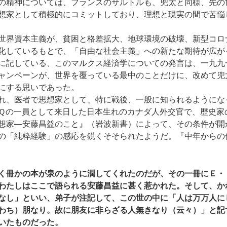
の精神については、フランスのサルトルも、兜太と同様、先の
想家として積極的にコミットしており、理想と現実の間で苦悩
世界資本主義が、貧困と格差拡大、地球環境の破壊、新型コロ
化しているもとで、「自由な社会主義」への新たな期待が広が
に記している、このマルクス経済学についての発言は、一九九
ャンペーンが、世界を覆っている最中のことだけに、改めて兜
にする思いであった。
れ、医者で思想家として、特に戦後、一般に知られるようにな
Ｑの一員として来日した日本生れのカナダ人外交官で、歴史家
想家―安藤昌益のこと』（岩波新書）によって、その条件が開
の「純粋経験」の感応を鋭くそそられたようだ。『中年からの
く冊かの本が泉のように潤してくれたのだが、その一冊にＥ・
わたしはここで語られる安藤昌益に甚く惹かれた。そして、か
なし」といい、弟子が注記して、この世の中に「人は万万人に
わち）朋なり。故に朋友に非らざる人無きなり（云々）」と記
いたものだった。