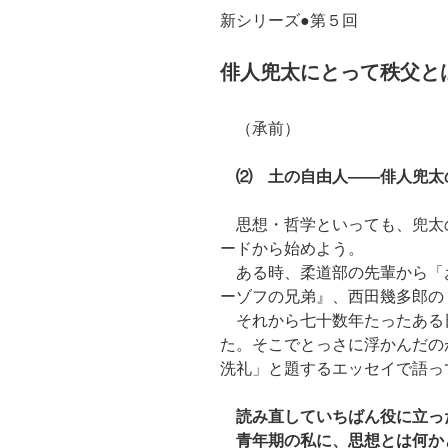
新シリーズ●第５回
俳人兜太にとって秩父と
（承前）
⑵ 土の自由人――俳人兜太
思想・哲学といっても、兜太
ードから始めよう。
ある時、柔道部の先輩から「
ーゾフの兄弟』、西田幾多郎の
それから七十数年たったある
た。そこでとっさに浮かんだの
洗礼」と題するエッセイで語っ
読み直していちばん役に立っ
青年期の私に、思想とは何か