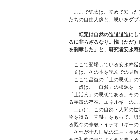
ここで兜太は、初めて知った
たちの自由人像と、思いをダブ
「転定は自然の進退退進にし
るに非らざるなり。惟（ただ）
を剝奪した」と、研究者安永寿
ここで登場している安永寿延
一文は、その本を読んでの見解
ここで昌益の「土の思想」の
一点は、「自然」の根源を「
「土活真」の思想である。その
る宇宙の存在、エネルギーのこ
二点は、この自然・人間の世
物を得る「直耕」をもって、思
る既存の宗教・イデオロギーの
それが十八世紀の江戸・享保
その制約の中でよくぞと言える