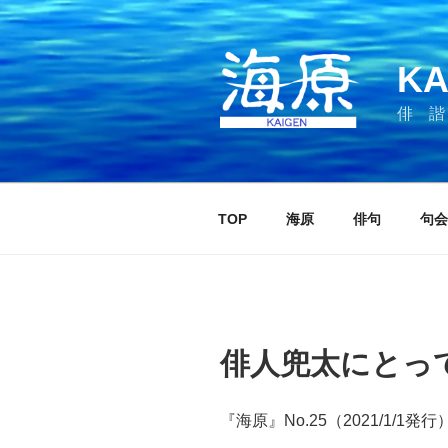
コ
ン
テ
KA
ン
ツ
俳 諧
へ
ス
キ
ッ
TOP
海原
俳句
句会
プ
俳人兜太にとっ
『海原』No.25（2021/1/1発