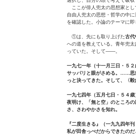
選択し、自分の頭で考えて吸収
ここが俳人兜太の思想家とし
自由人兜太の思想・哲学の中に
を確認した。小論のテーマに即
①は、先にも取り上げた
古代
への道を教えている。青年兜太
っていた。そして――。
一九七一年（十一月三日・５２
サッパリと眼がさめる。……思
っと決ってきた。そして、〈毅
一九七四年（五月七日・５４歳
夜明け、「無と空」のところの
さ、さわやかさを知れ。
『二度生きる』（一九九四年刊
私が田舎っぺだからできたのだ