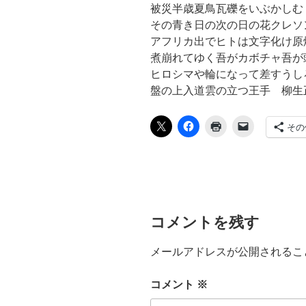
被災半歳夏鳥瓦礫をいぶかしむ
その青き日の次の日の花クレソ
アフリカ出でヒトは文字化け原
煮崩れてゆく吾がカボチャ吾が
ヒロシマや輪になって差すうし
盤の上入道雲の立つ王手 柳生
その
コメントを残す
メールアドレスが公開されるこ
コメント
※