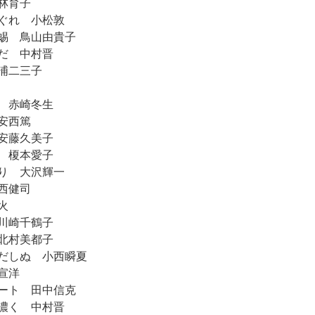
林育子
ぐれ 小松敦
蜴 鳥山由貴子
だ 中村晋
浦二三子
 赤崎冬生
安西篤
安藤久美子
 榎本愛子
り 大沢輝一
西健司
火
川崎千鶴子
北村美都子
だしぬ 小西瞬夏
宣洋
ート 田中信克
濃く 中村晋