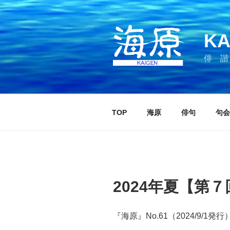
コ
ン
テ
KA
ン
ツ
俳 諧
へ
ス
キ
ッ
TOP
海原
俳句
句会
プ
2024年夏【第
『海原』No.61（2024/9/1発