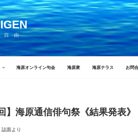
IGEN
 自 由
海原オンライン句会
海原衆
海原テラス
お問
７回】海原通信俳句祭《結果発表》
行）誌面より