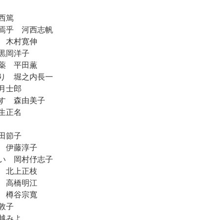
西篤
焉乎 河西志帆
 木村寛伸
黒岡洋子
薬 平田薫
り 堀之内長一
月士郎
す 森由美子
生正名
田節子
 伊藤淳子
い 岡村伃志子
 北上正枝
 高橋明江
 樽谷宗寬
敦子
越みよ