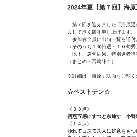
2024年夏【第７回】海
第７回を迎えました「海原通
まして厚く御礼申し上げます。
参加者全員に出句一覧を送付
（そのうち１句特選・１０句秀
以下、選句結果、特別選者講
（まとめ・宮崎斗士）
※詳細は「海原」誌面をご覧く
☆ベストテン☆
《３３点》
初燕五感にすつと糸通す 小野
《１４点》
ゆれてコスモス人に好意をもつ