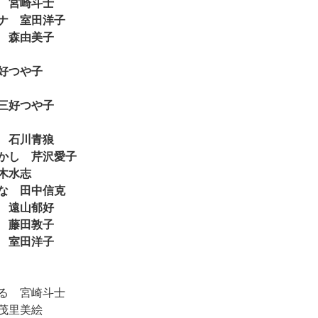
 宮崎斗士
ナ 室田洋子
 森由美子
好つや子
三好つや子
 石川青狼
かし 芹沢愛子
木水志
な 田中信克
 遠山郁好
 藤田敦子
 室田洋子
る 宮崎斗士
茂里美絵