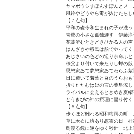
ヤマボウシすぽんすぽんとメー
風鈴やどうやら毒が抜けたらし
【７点句】
平和の礎令和生まれの子が洗う
青鷺の小さな孤独漣す 伊藤淳
花藻澄むときどきひかる人の声
はんざきや移民は船でやってく
あじさいの色どの辺り余命ふと
秩父より付いて来たりし蝉の殻
思想家ゐて夢想家ゐてわらふ紫
日に透いて若葉と吾のうらおも
折りたたむは妣の言の葉星涼し
ライバルに会えるときめき夏帽
とうきびの神の摂理に齧り付く
【６点句】
歩くほど離れる昭和梅雨の町 
草に禾石に臍あり慰霊の日 桂
鳥渡る鏡に逆をゆく秒針 北上