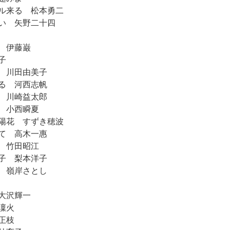
ル来る 松本勇二
い 矢野二十四
 伊藤巌
子
 川田由美子
る 河西志帆
 川崎益太郎
 小西瞬夏
陽花 すずき穂波
て 高木一惠
 竹田昭江
子 梨本洋子
 嶺岸さとし
大沢輝一
凜火
正枝