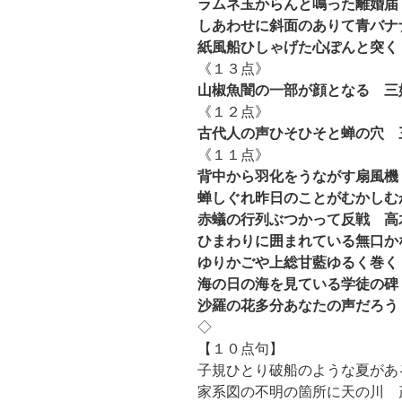
ラムネ玉からんと鳴った離婚届
しあわせに斜面のありて青バナ
紙風船ひしゃげた心ぽんと突く
《１３点》
山椒魚闇の一部が顔となる 三
《１２点》
古代人の声ひそひそと蝉の穴 
《１１点》
背中から羽化をうながす扇風機
蝉しぐれ昨日のことがむかしむ
赤蟻の行列ぶつかって反戦 高
ひまわりに囲まれている無口か
ゆりかごや上総甘藍ゆるく巻く
海の日の海を見ている学徒の碑
沙羅の花多分あなたの声だろう
◇
【１０点句】
子規ひとり破船のような夏があ
家系図の不明の箇所に天の川 