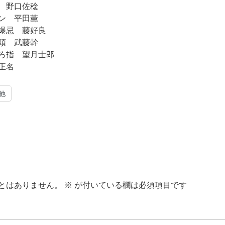
 野口佐稔
ン 平田薫
爆忌 藤好良
頭 武藤幹
ろ指 望月士郎
正名
他
とはありません。
※
が付いている欄は必須項目です