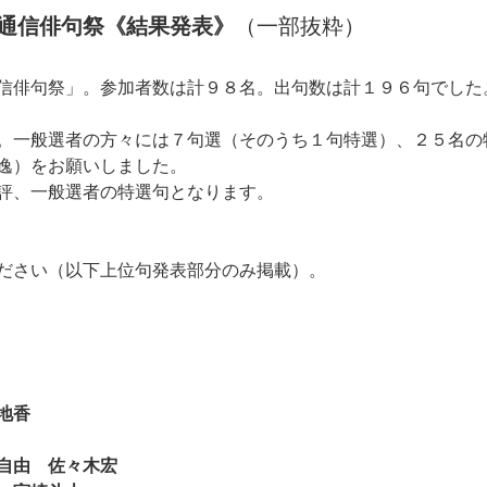
原通信俳句祭《結果発表》
（一部抜粋）
信俳句祭」。参加者数は計９８名。出句数は計１９６句でした
。一般選者の方々には７句選（そのうち１句特選）、２５名の
逸）をお願いしました。
評、一般選者の特選句となります。
ださい（以下上位句発表部分のみ掲載）。
地香
自由 佐々木宏