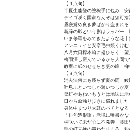
【９点句】
半夏生能登の塗椀手に包み 安
デイゴ咲く国家なんぞは須可捨
昼寝覚め良き夢ばかり盗まれる
新緑の影という影はラッパー 
いま修羅をみてきたような花十
アンニュイと安寧毛虫焼くけむ
八月六日標本箱に翅ひらく 望
梅雨深し歪んでいるから人間で
教室に紙のせせらぎ雲の峰 柳
【８点句】
消去法何にも残らず夏の雨 綾
吐息ふといつしか漣いつしか夏
鬼灯やあねいもうとは地味に老
日から傘独り歩きに慣れました
身体中まつり太鼓のバチとなる
「俳句造形論」老境に曝書かな
桐咲いて未だ心に不発弾 藤田
朝の虹立禅の声わたりくる 船