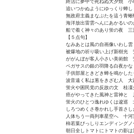
終活に夢中で死ねぬ大夕焼 小
追いつかぬようにゆっくり蝉し
無政府主義まなぶたを這う青蜥
海洋放出雷雲へんにあかるいの
船で着く神々のあり蛍の夜 三
【５点句】
なみあとは風の自画像いわし雲
被爆地の祈り吸い上げ新樹光 
ががんぼが客人小さい美術館 
ペガサスの銀の羽降る白夜かな
子供部屋ときどき蝉を鳴かした
波音遠く私は葱をきざむ人 大
蛍火や困民党の反故の文 桂凜
癌がやってきた風神と雷神と 
蛍火のひとつ逸れゆくは逡巡 
しろつめくさ巻かれし手首さし
人体ちう一両列車星空へ 十河
柿若葉びっしりエンディングノ
朝日全しトマトにトマトの影は