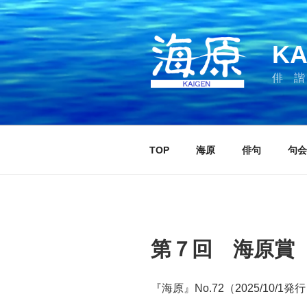
コ
ン
テ
KA
ン
ツ
俳 諧
へ
ス
キ
ッ
TOP
海原
俳句
句会
プ
第７回 海原賞
『海原』No.72（2025/10/1