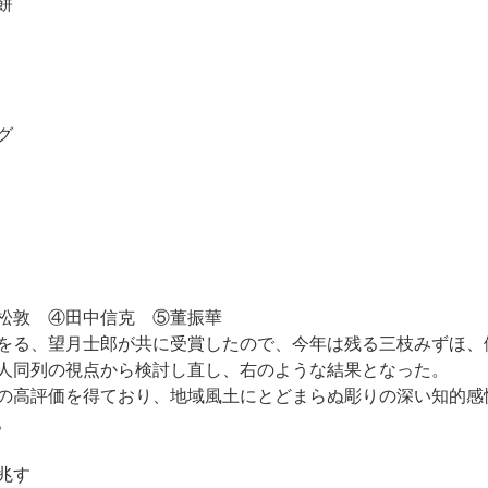
餅
グ
松敦 ④田中信克 ⑤董振華
をる、望月士郎が共に受賞したので、今年は残る三枝みずほ、
人同列の視点から検討し直し、右のような結果となった。
の高評価を得ており、地域風土にとどまらぬ彫りの深い知的感
。
兆す