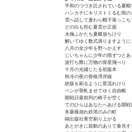
平和のつづき託されている夏帽
ハンカチにキリストくるむ雨の
雲へ話して麦わら帽子落っこち
どの白も拒む夏雲が正面
水掬ふかたち夏蝶放ちけり
解いてゆく数式滴りますように
八月の全少年を野へかえす
じいちゃんに少年の雨ずつとあ
波打ち際に万物の骨星飛べり
十月の光綴じたる初版本
秋冷の夜の骨格湾岸線
絶版を刷るように星流れけり
ペンが骨軋ませてゆく自由帳
開戦日最前列の椅子が空く
てのひらはあなたへあげる開戦
冬薔薇崩れ鉄塔のみの町
鷗出版社青空刷り上がる
あとがきに鼓動のありて春兆す