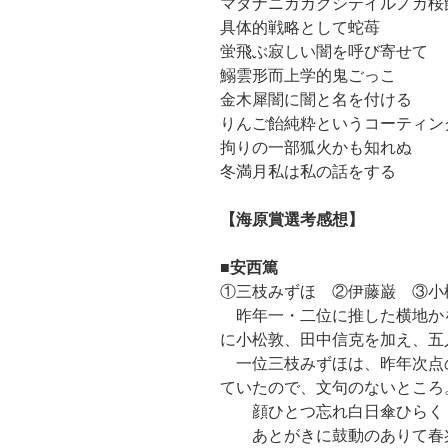
マダナニカカクシテイルノカ桜
具体的戦略として蛇苺
蛍飛ぶ寂しい闇を呼び寄せて
鰯雲形而上学的鬼ごっこ
金木犀闇に闇と名を付ける
りんご飴純粋というコーティン
拘りの一部狐火かも知れぬ
冬満月私は私の話をする
【海原賞選考感想】
■安西篤
①三枝みずほ ②伊藤巌 ③小
昨年一・二位に推した横地か
に小松敦、田中信克を加え、五
一位三枝みずほは、昨年次点
ていたので、文句のないところ
顔ひとつ忘れ白日傘ひらく
あとがきに鼓動のありて春