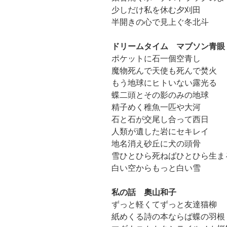
少しだけ私を休む夕刈田
半開きの心で見上ぐ冬北斗
ドリームタイム マブソン青眼
ポケットに石一個空青し
魔物死んで天使も死んで焚火
もう地球にヒトいない露光る
蝶二頭とその影のみの地球
精子めく稚魚一匹や大河
石と石が交尾し合って西日
人類が遺した岩にセキレイ
地名消え砂丘に犬の頭骨
雪ひとひら死ねばひとひら生ま
白い空からもっと白い雪
私の話 奧山和子
ずっと軽くてずっと友達猫柳
紙めくる詩の本ならば蝶の羽根