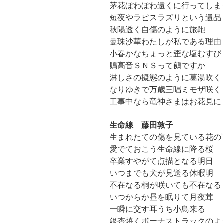
茅花ぼわぼわ遠くに行ってしま
短夜やラピスラズリという遺品
秋陽透く自傷のように旅鞄
曼珠沙華わたしが私である理由
小春かなちょっと歪な塩むすび
鵙高音ＳＮＳって鵺ですか
淋しさの擬態のように葛湯吹く
なりゆきで万歳三唱ミモザ咲く
工事中なら竜神さまはお花見に
生命線 藤田敦子
生まれたての傷を見ている花の
愛でておこう生命線に降る桜
卒業すやがて点描となる明日
いつまでも犬が見送る休暇明
不在なる桐が咲いても不在なる
いつからか昼を眠りて月夜茸
一瞬に交す耳うち小鳥来る
銀杏焼くボーナストラックのよ