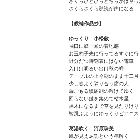
さくらひとひらどちらかは空っ
さくらさくら黙読が声になる
【候補作品抄】
ゆっくり 小松敦
袖口に蝶一頭の着地感
お玉杓子先に行ってるすぐに行
野分だつ時刻表にはない電車
入口は明るい出口秋の蝉
テーブルの上今朝のまま十二月
少し春よく隣り合う席の人
繭ごもる鎮痛剤の溶けてゆく
回らない鍵を集めて枯木星
裸木になるまで空を見たりけり
鯨跳ぶようにゆっくりピアニス
葛湯吹く 河原珠美
風が見え屈託という粽解く