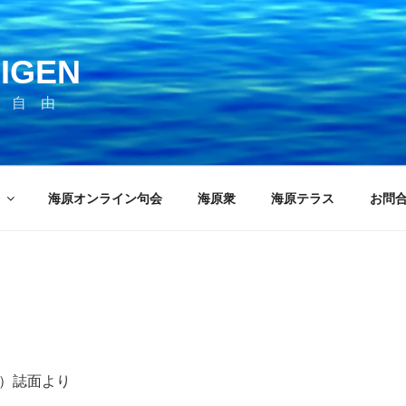
IGEN
 自 由
海原オンライン句会
海原衆
海原テラス
お問
発行）誌面より