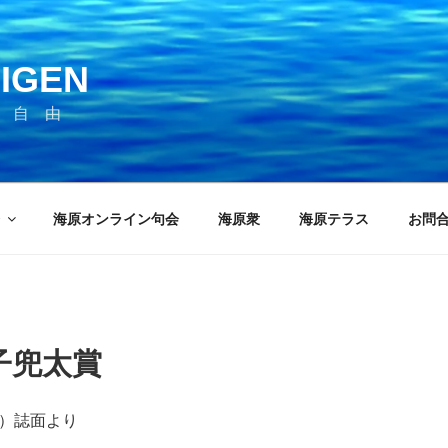
IGEN
 自 由
海原オンライン句会
海原衆
海原テラス
お問
子兜太賞
発行）誌面より