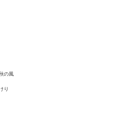
秋の風
けり