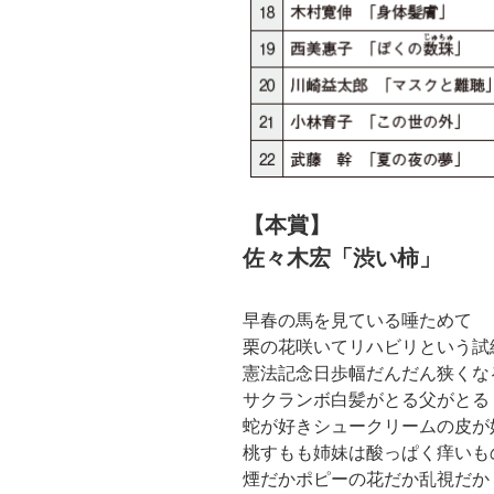
【本賞】
佐々木宏「渋い柿」
早春の馬を見ている唾ためて
栗の花咲いてリハビリという試
憲法記念日歩幅だんだん狭くな
サクランボ白髪がとる父がとる
蛇が好きシュークリームの皮が
桃すもも姉妹は酸っぱく痒いも
煙だかポピーの花だか乱視だか