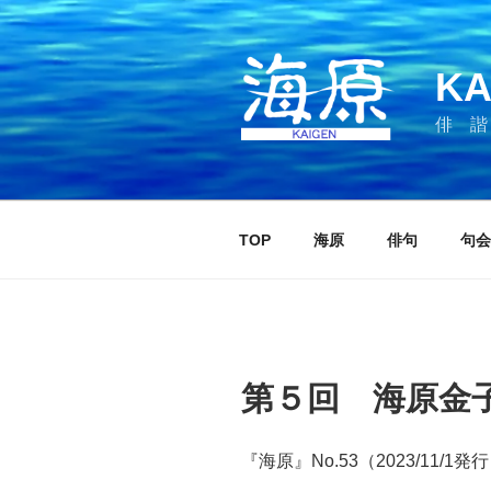
コ
ン
テ
KA
ン
ツ
俳 諧
へ
ス
キ
ッ
TOP
海原
俳句
句会
プ
第５回 海原金
『海原』No.53（2023/11/1