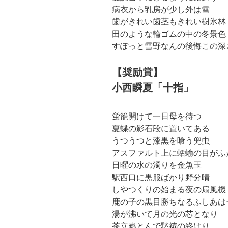
病衣から乳房が少し外は雪
歯がきれい歯茎もきれい樹氷林
田のような輪ゴムの中の冬景色
すぽっと雪野なんの後悔この深
【奨励賞】
小西瞬夏「十指」
蛍籠開けて一日母を待つ
夏蝶の影石段に置いてある
うつうつと漆黒を喰う兜虫
アスファルト上に蛞蝓の目がふ
日曜の水の濁りを金魚玉
駅西口に黒服ばかり野分晴
しやつくりの始まる夜の扇風機
鹿の子の黒目勝ちなるふしあは
湯が沸いて月の光の芯となり
茶立蟲とんで黙祷の終はり