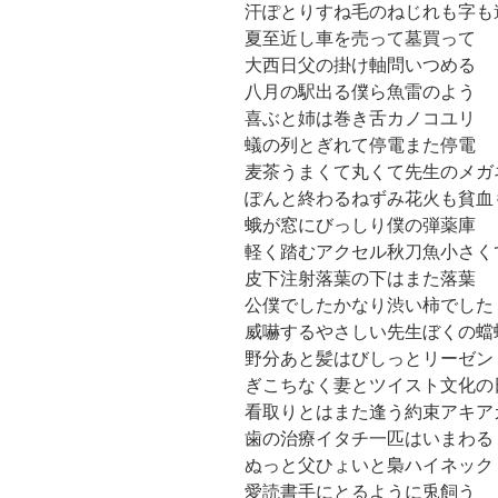
汗ぽとりすね毛のねじれも字も
夏至近し車を売って墓買って
大西日父の掛け軸問いつめる
八月の駅出る僕ら魚雷のよう
喜ぶと姉は巻き舌カノコユリ
蟻の列とぎれて停電また停電
麦茶うまくて丸くて先生のメガ
ぽんと終わるねずみ花火も貧血
蛾が窓にびっしり僕の弾薬庫
軽く踏むアクセル秋刀魚小さく
皮下注射落葉の下はまた落葉
公僕でしたかなり渋い柿でした
威嚇するやさしい先生ぼくの蟷
野分あと髪はびしっとリーゼン
ぎこちなく妻とツイスト文化の
看取りとはまた逢う約束アキア
歯の治療イタチ一匹はいまわる
ぬっと父ひょいと梟ハイネック
愛読書手にとるように兎飼う