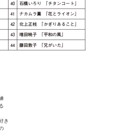
練
る
好き
の