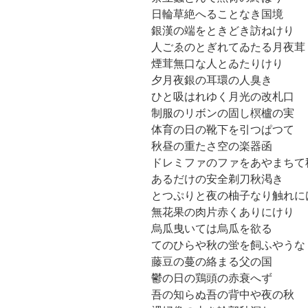
日輪草絶へることなき国境
銀漢の端をときどき訪ねけり
人ごゑのとぎれてゐたる月夜茸
煙茸無口な人とゐたりけり
夕月夜銀の耳環の人臭き
ひと吸はれゆく月光の改札口
制服のリボンの固し榠櫨の実
体育の日の靴下を引つぱつて
秋昼の重たさ空の楽器函
ドレミファのファをあやまちて
あるだけの安全剃刀秋渇き
とつぷりと夜の柚子なり触れに
無花果の肉片赤くありにけり
烏瓜曳いては烏瓜を欲る
てのひらや秋の蛍を飼ふやうな
藤豆の蔓の絡まる父の国
鬱の日の鶏頭の赤衰へず
吾の知らぬ吾の背中や夜の秋