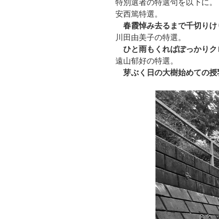
特別選者の特選句を以下に。
安西篤特選。
春霞悼み去るまで千切りけ
川田由美子の特選。
ひと雨もくればぽっかりクロ
遠山郁好の特選。
芽ぶく日の大樹始めての授