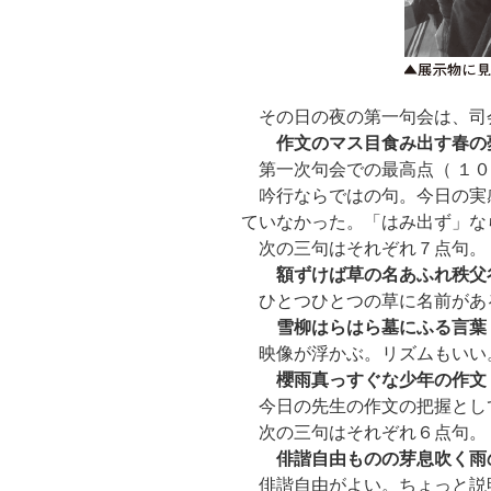
その日の夜の第一句会は、司
作文のマス目食み出す春の
第一次句会での最高点（ １０
吟行ならではの句。今日の実
ていなかった。「はみ出ず」な
次の三句はそれぞれ７点句。
額ずけば草の名あふれ秩父
ひとつひとつの草に名前があ
雪柳はらはら墓にふる言葉
映像が浮かぶ。リズムもいい
櫻雨真っすぐな少年の作文
今日の先生の作文の把握とし
次の三句はそれぞれ６点句。
俳諧自由ものの芽息吹く雨
俳諧自由がよい。ちょっと説