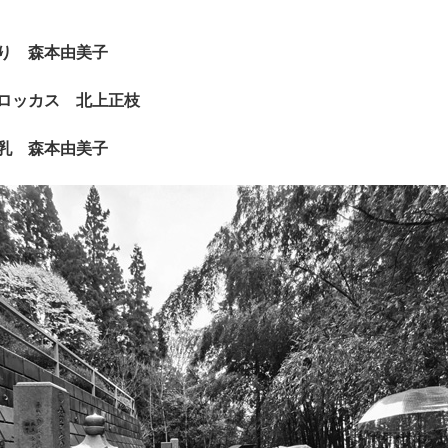
り 森本由美子
ッカス 北上正枝
乳 森本由美子