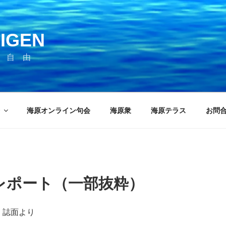
IGEN
 自 由
海原オンライン句会
海原衆
海原テラス
お問
レポート（一部抜粋）
行）誌面より