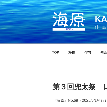
コ
ン
テ
KA
ン
ツ
俳 諧
へ
ス
キ
ッ
TOP
海原
俳句
句会
プ
第３回兜太祭 
『海原』No.69（2025/6/1発