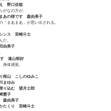
え 野口佐稔
らがなの方が。
あの桜です 森由美子
の「まあまあ」が思い出される。
シンス 宮崎斗士
んだ。
田由美子
。
す 遠山郁好
。身体感覚。
桜山 こしのゆみこ
川まゆみ
り込む 望月士郎
﨑憲子
 森由美子
たくり 宮崎斗士