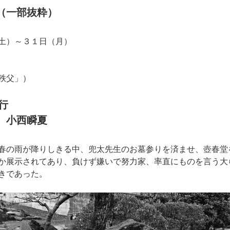
（一部抜粋）
土）～３１日（月）
秩父」）
行
 小西瞬夏
春の雨が降りしきる中、兜太先生のお墓参りを済ませ、壺春堂
か展示されてあり、負けず嫌いで努力家、率直にものを言う大
きであった。