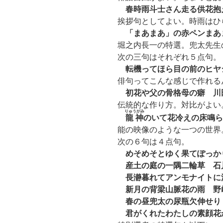
春時雨斗士さん走る供花抱
挨拶句としてよい。時雨はひ
「まあまあ」の赤ペンまあま
堀之内長一の特選。兜太先生
次の三句はそれぞれ５点句。
転機ってほら目の前のヒヤ
俳句ってこんな感じで作れる
初花や父の骨格母の癖 川
伝統的な作り方。対比がよい
りゅうがみ
龍神
のいて花冷えの床鳴ら
能の映像のような一つの世界
次の６句は４点句。
めそめそとゆく果てぽっかり
産土の庭の一隅二輪草 石
長瀞暮れてアンモナイトに滑
新月の背梁山脈花の雨 野
春の昼兜太の尿瓶欠伸せり
君がくれたわたしの素顔花か