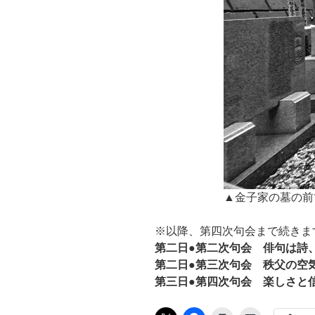
▲金子家の墓の前
※以降、第四次句会まで続きま
第二日●第二次句会 俳句は詩
第二日●第三次句会 秩父の空
第三日●第四次句会 楽しさと