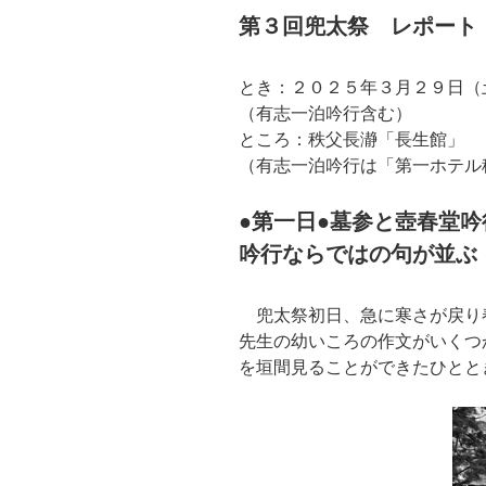
第３回兜太祭 レポート
とき：２０２５年３月２９日（
（有志一泊吟行含む）
ところ：秩父長瀞「長生館」
（有志一泊吟行は「第一ホテル
●第一日●墓参と壺春堂吟
吟行ならではの句が並ぶ
兜太祭初日、急に寒さが戻り
先生の幼いころの作文がいくつ
を垣間見ることができたひとと