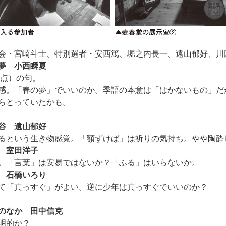
会・宮崎斗士、特別選者・安西篤、堀之内長一、遠山郁好、川
夢 小西瞬夏
点）の句。
感。「春の夢」でいいのか。季語の本意は「はかないもの」だ
らとっていたかも。
谷 遠山郁好
るという生き物感覚。「額ずけば」は祈りの気持ち。やや陶酔
 室田洋子
。「言葉」は安易ではないか？「ふる」はいらないか。
 石橋いろり
て「真っすぐ」がよい。逆に少年は真っすぐでいいのか？
のなか 田中信克
明的か？