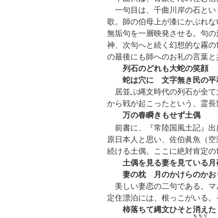
一句目は、千曲川岸の石とい
歌。師の伯母上が漆にかぶれな
無垢句を一層映発させる。句の形
神、次句へと続く幻想的な霧の
の最後にも師へのお礼の言葉と
列石のどれも大蛇の笑顔
蛇は穴に 文字無き民の平
居並ぶ縄文時代の列石が全て
から戦が起こったという、霊長
万の春瞬きもせず土偶
前書に、『常陸国風土記』出
原日本人と思い、佐伯眞魚（空
続ける土偶。ここに絶対肯定の
土偶を見る妻を見ている月
妻の枕 月のかけらのかお
美しい妻恋の二句である。マ
定住漂泊には、根っこがいる。
柿落ちて縄文ひそと消えた
ちちり