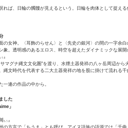
瞑れば、日輪の髑髏が見えるという。日輪を肉体として捉える
。
分
面の女神。〈耳飾のらせん〉と〈先史の銀河〉の間の一字余白
ン象。透明感のあるエロス、時空を超えたダイナミックな展開
ちうま
サマグナ縄文文化圏”を渡り、水煙土器発祥の八ヶ岳周辺から
。縄文時代を代表する二大土器発祥の地を股に掛けて流れる千
た一連の作品の中から。
ました
aime」
川
ちうま
州の方言で「ちうま」とも呼び、アイヌ語族の語源では「千曲