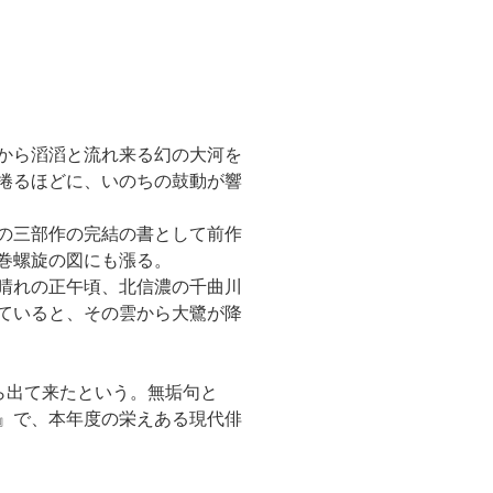
から滔滔と流れ来る幻の大河を
捲るほどに、いのちの鼓動が響
の三部作の完結の書として前作
巻螺旋の図にも漲る。
晴れの正午頃、北信濃の千曲川
ていると、その雲から大鷺が降
ら出て来たという。無垢句と
』で、本年度の栄えある現代俳