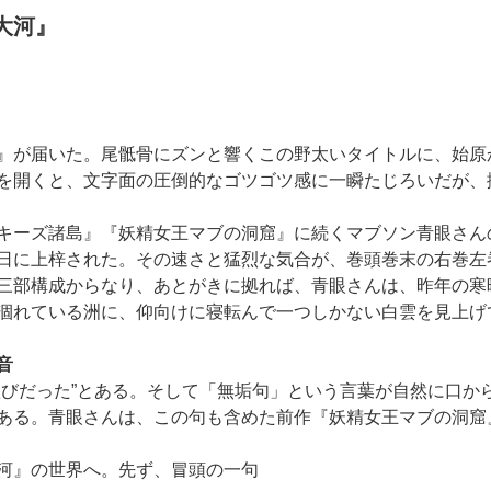
大河』
』が届いた。尾骶骨にズンと響くこの野太いタイトルに、始原
を開くと、文字面の圧倒的なゴツゴツ感に一瞬たじろいだが、
キーズ諸島』『妖精女王マブの洞窟』に続くマブソン青眼さん
日に上梓された。その速さと猛烈な気合が、巻頭巻末の右巻左
三部構成からなり、あとがきに拠れば、青眼さんは、昨年の寒
涸れている洲に、仰向けに寝転んで一つしかない白雲を見上げ
音
歓びだった”とある。そして「無垢句」という言葉が自然に口か
ある。青眼さんは、この句も含めた前作『妖精女王マブの洞窟
河』の世界へ。先ず、冒頭の一句