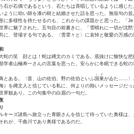
う石が石偶であるという、石たちは斉唱しているように感じた
いように幼い師を漆の樹と結婚させた話を思った。無垢句の並
に多様性を持たせるのも、これからの課題かと思った。「Je t’
世界に魅了された。五句目の前書きに、「雪晴れに一切が沈黙
共に、登場する句である。〈雪霏々と〉に哀悼と敬愛の万感の
和
大蛇の笑 顔とは！蛇は縄文のカミである。底抜けに愉快な把
類学者山極寿一さんの言葉を思った。安らかに冬眠できる蛇の
くず
典とある。〈昔、山の佐伯、野の佐伯といふ
国巣
がゐた……〉
海）を縄文人と信じている私に、何よりの熱いメッセージだった
世界観あり。この句集中の白眉の一句だ。
夜
り
ルキーズ諸島へ旅立った青眼さんを信じて待っていた奥様は、
それが、千曲川であり奥様であるのだ。