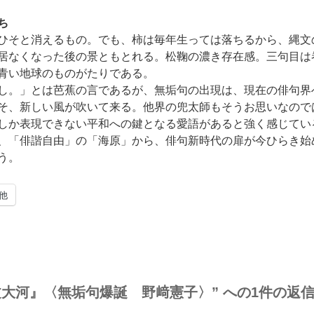
ち
ひそと消えるもの。でも、柿は毎年生っては落ちるから、縄文
居なくなった後の景ともとれる。松鞠の濃き存在感。三句目は
青い地球のものがたりである。
し。」とは芭蕉の言であるが、無垢句の出現は、現在の俳句界
そ、新しい風が吹いて来る。他界の兜太師もそうお思いなので
しか表現できない平和への鍵となる愛語があると強く感じてい
、「俳諧自由」の「海原」から、俳句新時代の扉が今ひらき始
う。
他
大河』〈無垢句爆誕 野﨑憲子〉” への1件の返