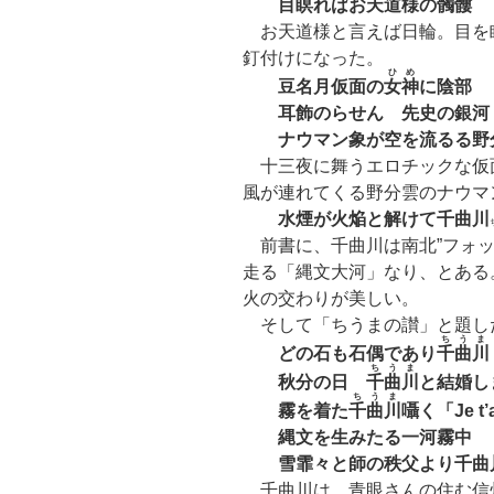
目瞑ればお天道様の髑髏
お天道様と言えば日輪。目を
釘付けになった
ひめ
豆名月仮面の
女神
に陰部
耳飾のらせん 先史の銀河
ナウマン象が空を流るる野
十三夜に舞うエロチックな仮
風が連れてくる野分雲のナウマ
水煙が火焔と解けて
千曲川
前書に、千曲川は南北”フォッ
走る「縄文大河」なり、とある
火の交わりが美しい。
そして「ちうまの讃」と題し
ちうま
どの石も石偶であり
千曲川
ちうま
秋分の日
千曲川
と結婚し
ちうま
霧を着た
千曲川
囁く「Je t’
縄文を生みたる一河霧中
雪霏々と師の秩父より
千曲
千曲川は、青眼さんの住む信