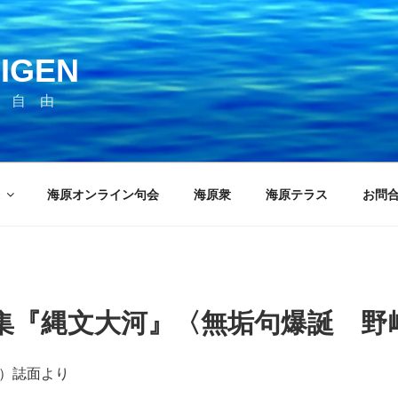
IGEN
 自 由
海原オンライン句会
海原衆
海原テラス
お問
集『縄文大河』〈無垢句爆誕 野
発行）誌面より