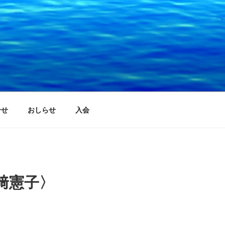
合せ
おしらせ
入会
﨑憲子〉