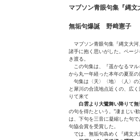
マブソン青眼句集『縄文
無垢句爆誕 野﨑憲子
マブソン青眼句集『縄文大河
諸手に抱く思いがした。ページ
き渡る。
この句集は、『遥かなるマル
から丸一年経った本年の夏至の
句集は〈天〉〈地〉〈人〉の
と犀川の合流地点近くの、広く
りて来て
白雲より大鷺舞い降りて無
の句を得たという。”凄まじい
は、下句を三音に凝縮した句で
句協会賞を受賞した。
では、無垢句犇めく『縄文大