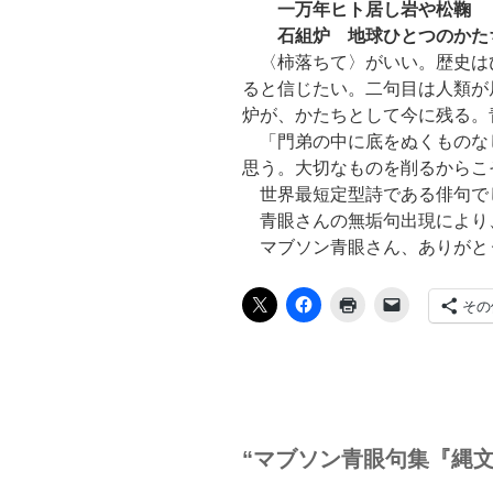
一万年ヒト居し岩や
松鞠
石組炉 地球ひとつのかた
〈柿落ちて〉がいい。歴史は
ると信じたい。二句目は人類が
炉が、かたちとして今に残る。
「門弟の中に底をぬくものな
思う。大切なものを削るからこ
世界最短定型詩である俳句で
青眼さんの無垢句出現により
マブソン青眼さん、ありがと
その
“マブソン青眼句集『縄文