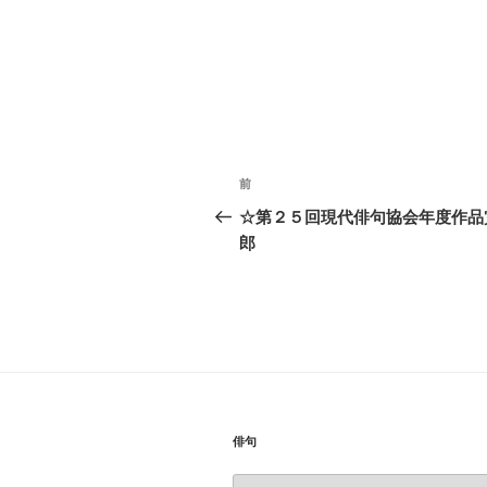
投
前
前
稿
の
☆第２５回現代俳句協会年度作品
投
郎
ナ
稿
ビ
ゲ
ー
シ
ョ
俳句
俳