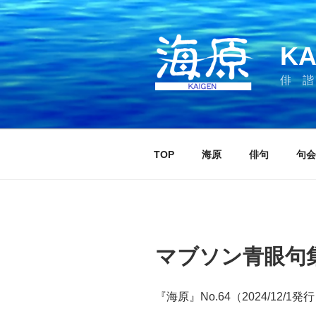
コ
ン
テ
KA
ン
ツ
俳 諧
へ
ス
キ
ッ
TOP
海原
俳句
句会
プ
マブソン青眼句
『海原』No.64（2024/12/1