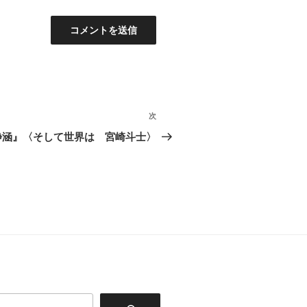
次
次
の
静涵』〈そして世界は 宮崎斗士〉
投
稿