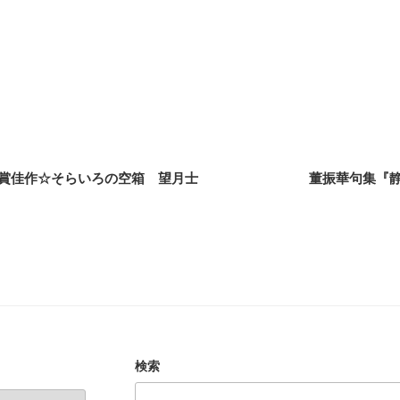
賞佳作☆そらいろの空箱 望月士
董振華句集『
検索