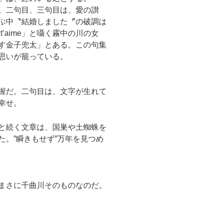
。二句目、三句目は、愛の讃
ぶ中〝結婚しました〞の破調は
aime」と囁く霧中の川の女
す金子兜太」とある。この句集
思いが籠っている。
握だ。二句目は、文字が生れて
幸せ。
と続く文章は、国巣や土蜘蛛を
。”瞬きもせず”万年を見つめ
まさに千曲川そのものなのだ。