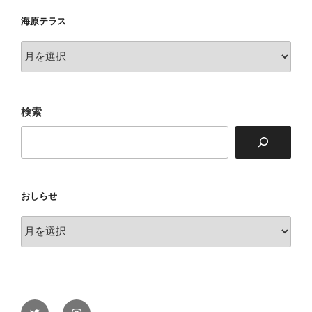
海原テラス
海
原
テ
ラ
検索
ス
おしらせ
お
し
ら
せ
Twitter
Instagram