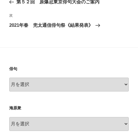
第５２回 原爆忌東京俳句大会のご案内
ナ
投
ビ
稿
次
次
ゲ
の
2021年春 兜太通信俳句祭《結果発表》
投
ー
稿
シ
ョ
ン
俳句
俳
句
海原衆
海
原
衆