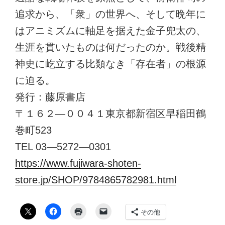
追求から、「衆」の世界へ、そして晩年に
はアニミズムに軸足を据えた金子兜太の、
生涯を貫いたものは何だったのか。戦後精
神史に屹立する比類なき「存在者」の根源
に迫る。
発行：藤原書店
〒１６２―００４１東京都新宿区早稲田鶴
巻町523
TEL 03―5272―0301
https://www.fujiwara-shoten-
store.jp/SHOP/9784865782981.html
その他