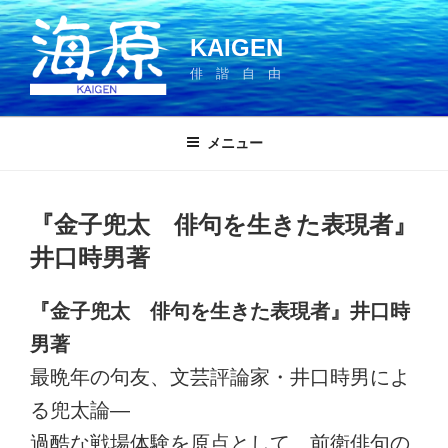
コ
ン
KAIGEN
テ
俳 諧 自 由
ン
ツ
へ
メニュー
ス
キ
ッ
『金子兜太 俳句を生きた表現者』
プ
井口時男著
『金子兜太 俳句を生きた表現者』井口時
男著
最晩年の句友、文芸評論家・井口時男によ
る兜太論―
過酷な戦場体験を原点として、前衛俳句の