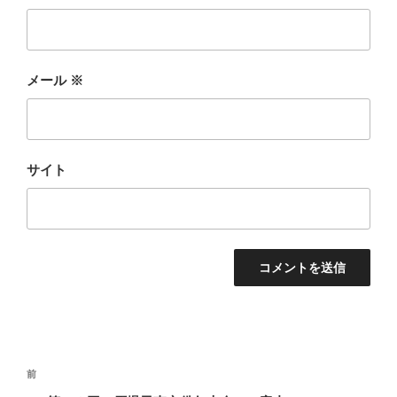
メール
※
サイト
投
前
前
稿
の