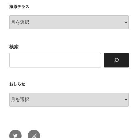
海原テラス
海
原
テ
ラ
検索
ス
おしらせ
お
し
ら
せ
Twitter
Instagram