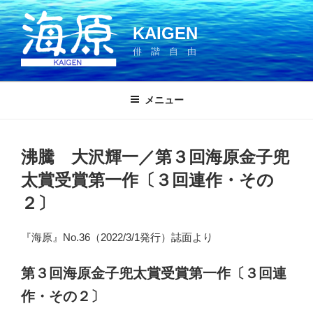
コ
ン
KAIGEN
テ
俳 諧 自 由
ン
ツ
へ
メニュー
ス
キ
ッ
沸騰 大沢輝一／第３回海原金子兜
プ
太賞受賞第一作〔３回連作・その
２〕
『海原』No.36（2022/3/1発行）誌面より
第３回海原金子兜太賞受賞第一作〔３回連
作・その２〕