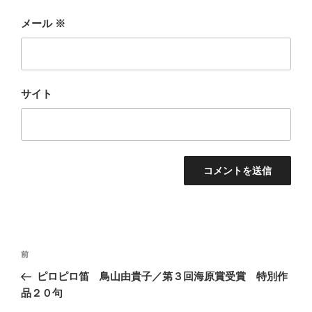
メール
※
サイト
投
前
前
稿
の
ピロピロ笛 鳥山由貴子／第３回海原賞受賞 特別作
ナ
投
品２０句
ビ
稿