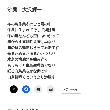
沸騰 大沢輝一
冬の鳥作業衣のごと雨の中
冬鳥に生まれてそして潟は潟
冬の鳶なんども空にぶつかって
鴉からす雪風咥え啼けぬなり
雪の日の鷺閉じきって石器です
蘇るためまた潜るかいつぶり
水鳥の快感水を嚙み砕く
もうもうと白鳥生理急ぐなり
眠る白鳥柔らかな卵です
白鳥群啼くというより沸騰す
その他