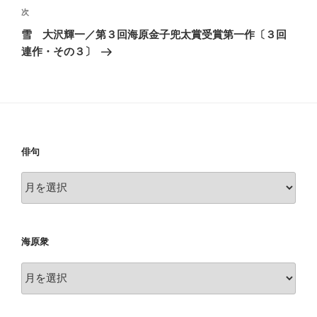
ゲ
次
次
の
ー
雪 大沢輝一／第３回海原金子兜太賞受賞第一作〔３回
投
シ
連作・その３〕
稿
ョ
ン
俳句
俳
句
海原衆
海
原
衆