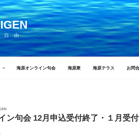
IGEN
 自 由
海原オンライン句会
海原衆
海原テラス
お問
GEN
イン句会 12月申込受付終了・１月受
会