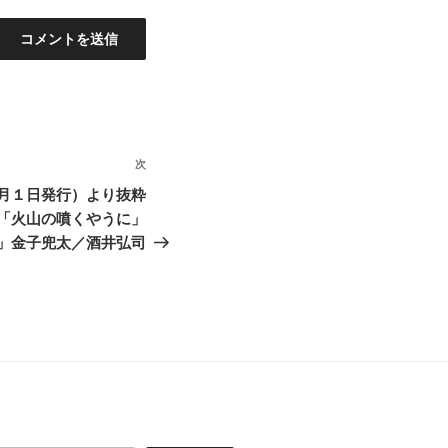
次
次
の
月１日発行）より抜粋
投
「火山の噴くやうに」
稿
」金子兜太／酒井弘司