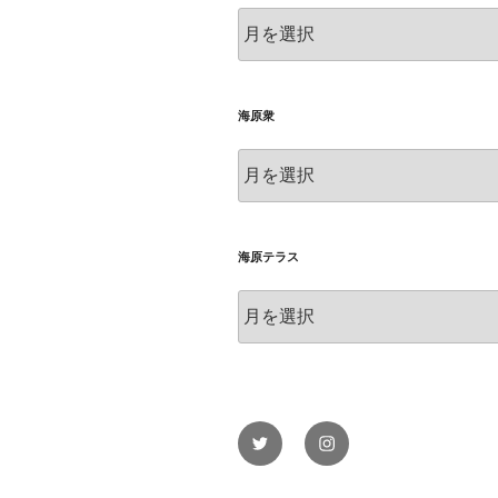
俳
句
海原衆
海
原
衆
海原テラス
海
原
テ
ラ
ス
Twitter
Instagram