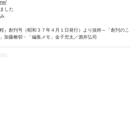
ine/
しました
済み
程』創刊号（昭和３７年４月１日発行）より抜粋～「創刊のこ
」加藤楸邨・「編集メモ」金子兜太／酒井弘司