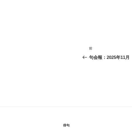
投
前
前
稿
の
句会報：2025年11
投
ナ
稿
ビ
ゲ
ー
シ
ョ
俳句
ン