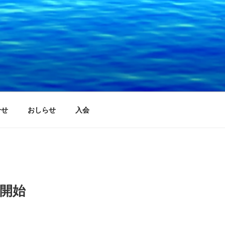
合せ
おしらせ
入会
付開始