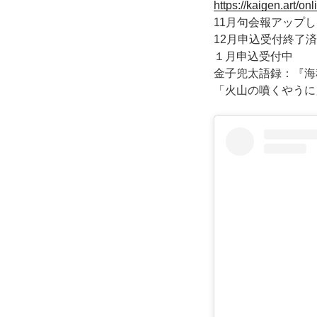
https://kaigen.art/onl
11月句会報アップ
12月申込受付終了
１月申込受付中
金子兜太語録：『海
「火山の噴くやうに