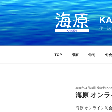
コ
ン
テ
KA
ン
ツ
俳 諧
へ
ス
キ
ッ
TOP
海原
俳句
句会
プ
投
2025年11月19日
投稿者:
KAI
稿
海原 オンラ
日:
海原 オンライン句