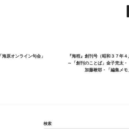
月「海原オンライン句会」
『海程』創刊号（昭和３７年４
～「創刊のことば」金子兜太・
加藤楸邨・「編集メモ
検索