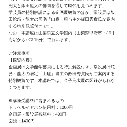
兜太と飯田龍太の俳句を通して時代を見つめます。
学芸員の特別解説による企画展観覧のほか、常設展は飯
田蛇笏・龍太の居宅「山廬」現当主の飯田秀實氏が案内
する特別観覧付きです。
なお、本講座は山梨県立文学館内（山梨県甲府市・JR甲
府駅からバス15分）で行います。
ご注意事項
【観覧内容】
企画展は文学館学芸員による特別解説付き、常設展は蛇
笏・龍太の居宅「山廬」当主の飯田秀實氏がご案内する
特別観覧です。本講座では、金子兜太展の図録がもれな
くつきます。
※講座受講料に含まれるもの
トラベルイヤホン使用料：1000円
企画展・常設展観覧料：480円
図録：1400円