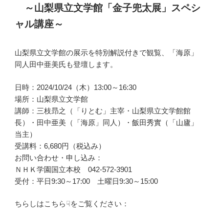
～山梨県立文学館「金子兜太展」スペシ
ャル講座～
山梨県立文学館の展示を特別解説付きで観覧、「海原」
同人田中亜美氏も登壇します。
日時：2024/10/24（木）13:00～16:30
場所：山梨県立文学館
講師：三枝昻之（「りとむ」主宰・山梨県立文学館館
長）・田中亜美（「海原」同人）・飯田秀實（「山廬」
当主）
受講料：6,680円（税込み）
お問い合わせ・申し込み：
ＮＨＫ学園国立本校 042-572-3901
受付：平日9:30～17:00 土曜日9:30～15:00
ちらしはこちら☟をご覧ください：