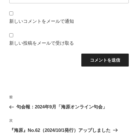
新しいコメントをメールで通知
新しい投稿をメールで受け取る
投
前
前
稿
の
句会報：2024年9月「海原オンライン句会」
ナ
投
ビ
稿
次
次
ゲ
の
『海原』No.62（2024/10/1発行）アップしました
投
ー