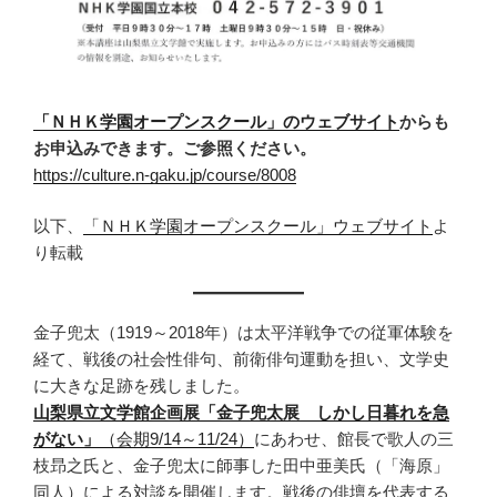
「ＮＨＫ学園オープンスクール」のウェブサイト
からも
お申込みできます。ご参照ください。
https://culture.n-gaku.jp/course/8008
以下、
「ＮＨＫ学園オープンスクール」ウェブサイト
よ
り転載
金子兜太（1919～2018年）は太平洋戦争での従軍体験を
経て、戦後の社会性俳句、前衛俳句運動を担い、文学史
に大きな足跡を残しました。
山梨県立文学館企画展「金子兜太展 しかし日暮れを急
がない」
（会期9/14～11/24）
にあわせ、館長で歌人の三
枝昻之氏と、金子兜太に師事した田中亜美氏（「海原」
同人）による対談を開催します。戦後の俳壇を代表する