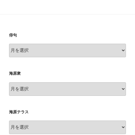
稿
シ
ョ
ン
俳句
俳
句
海原衆
海
原
衆
海原テラス
海
原