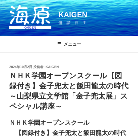
コ
ン
KAIGEN
テ
俳 諧 自 由
ン
ツ
へ
メニュー
ス
キ
ッ
投
2024年10月2日
投稿者:
KAIGEN
プ
稿
ＮＨＫ学園オープンスクール【図
日:
録付き】金子兜太と飯田龍太の時代
～山梨県立文学館「金子兜太展」ス
ペシャル講座～
ＮＨＫ学園オープンスクール
【図録付き】金子兜太と飯田龍太の時代