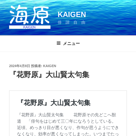
コ
ン
KAIGEN
テ
俳 諧 自 由
ン
ツ
へ
メニュー
ス
キ
ッ
投
2024年4月8日
投稿者:
KAIGEN
プ
稿
『花野原』大山賢太句集
日: