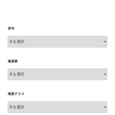
稿
シ
ョ
ン
俳句
俳
句
海原衆
海
原
衆
海原テラス
海
原