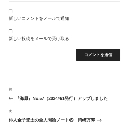
新しいコメントをメールで通知
新しい投稿をメールで受け取る
投
前
前
稿
の
『海原』No.57（2024/4/1発行）アップしました
ナ
投
ビ
稿
次
次
ゲ
の
俳人金子兜太の全人間論ノート⑤ 岡崎万寿
投
ー