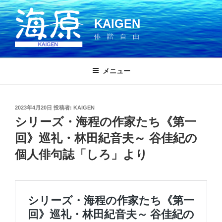
コ
ン
KAIGEN
テ
俳 諧 自 由
ン
ツ
へ
メニュー
ス
キ
ッ
投
2023年4月20日
投稿者:
KAIGEN
プ
稿
シリーズ・海程の作家たち《第一
日:
回》巡礼・林田紀音夫～ 谷佳紀の
個人俳句誌「しろ」より