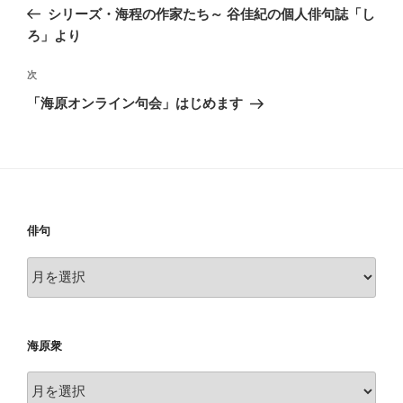
稿
の
シリーズ・海程の作家たち～ 谷佳紀の個人俳句誌「し
ナ
投
ろ」より
ビ
稿
ゲ
次
次
の
ー
「海原オンライン句会」はじめます
投
シ
稿
ョ
ン
俳句
俳
句
海原衆
海
原