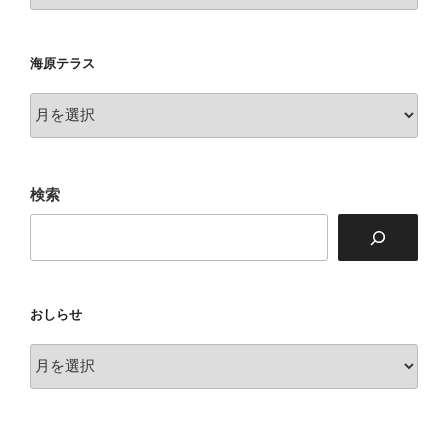
衆
海原テラス
海
原
テ
ラ
検索
ス
おしらせ
お
し
ら
せ