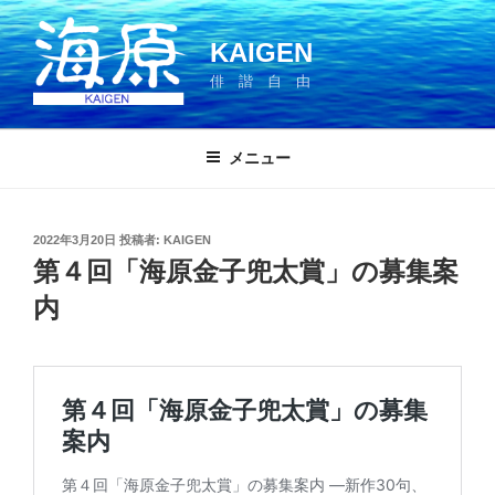
コ
ン
KAIGEN
テ
俳 諧 自 由
ン
ツ
へ
メニュー
ス
キ
ッ
投
2022年3月20日
投稿者:
KAIGEN
プ
稿
第４回「海原金子兜太賞」の募集案
日:
内