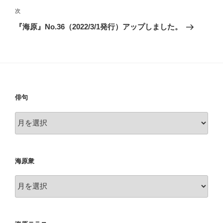
ゲ
次
次
の
ー
『海原』No.36（2022/3/1発行）アップしました。
投
シ
稿
ョ
ン
俳句
俳
句
海原衆
海
原
衆