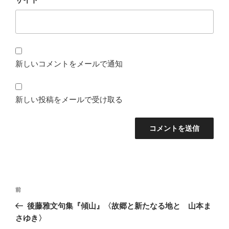
新しいコメントをメールで通知
新しい投稿をメールで受け取る
投
前
前
稿
の
後藤雅文句集『傾山』〈故郷と新たなる地と 山本ま
ナ
投
さゆき〉
ビ
稿