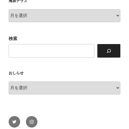
海原テラス
海
原
テ
ラ
検索
ス
おしらせ
お
し
ら
せ
Twitter
Instagram