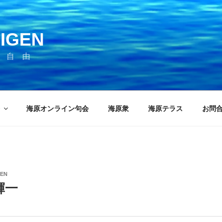
IGEN
 自 由
海原オンライン句会
海原衆
海原テラス
お問
GEN
輝一