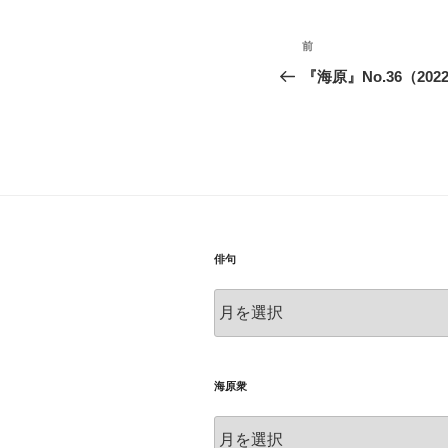
投
前
前
稿
の
『海原』No.36（20
投
ナ
稿
ビ
ゲ
ー
シ
俳句
ョ
俳
ン
句
海原衆
海