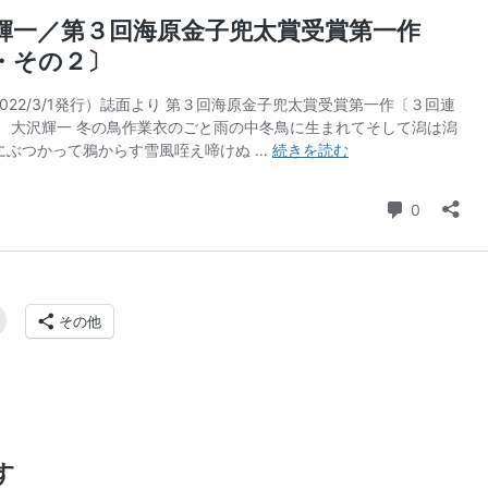
その他
す