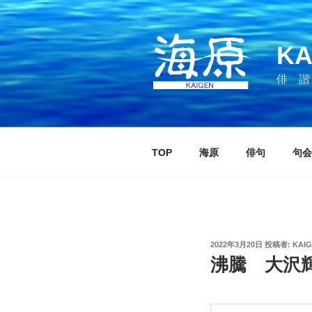
コ
ン
テ
KA
ン
ツ
俳 諧
へ
ス
キ
ッ
TOP
海原
俳句
句会
プ
投
2022年3月20日
投稿者:
KAI
稿
沸騰 大沢
日: