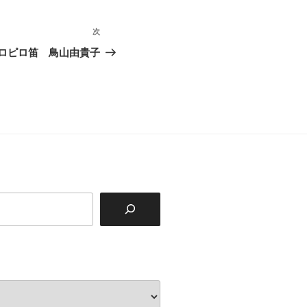
次
次
の
ロピロ笛 鳥山由貴子
投
稿