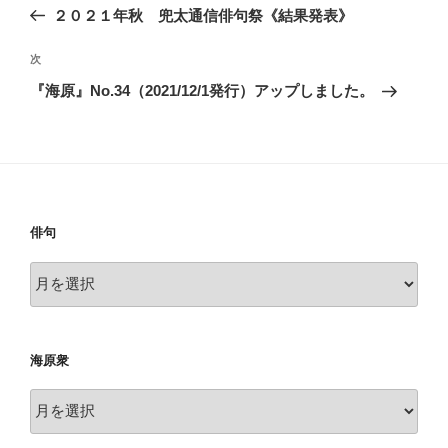
稿
の
２０２１年秋 兜太通信俳句祭《結果発表》
ナ
投
ビ
稿
次
次
ゲ
の
『海原』No.34（2021/12/1発行）アップしました。
投
ー
稿
シ
ョ
ン
俳句
俳
句
海原衆
海
原
衆