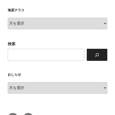
海原テラス
海
原
テ
ラ
検索
ス
おしらせ
お
し
ら
せ