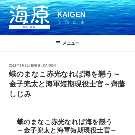
コ
ン
KAIGEN
テ
俳 諧 自 由
ン
ツ
へ
メニュー
ス
キ
ッ
投
2022年1月2日
投稿者:
KAIGEN
プ
稿
蛾のまなこ赤光なれば海を戀う～
日:
金子兜太と海軍短期現役士官～齊藤
しじみ