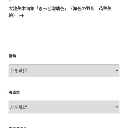
ゲ
の
大池美木句集『きっと瑠璃色』〈海色の羽音 茂里美
投
ー
絵〉
稿
シ
ョ
ン
俳句
俳
句
海原衆
海
原
衆