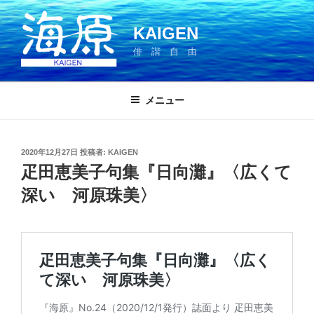
コ
ン
KAIGEN
テ
俳 諧 自 由
ン
ツ
へ
メニュー
ス
キ
ッ
投
2020年12月27日
投稿者:
KAIGEN
プ
稿
疋田恵美子句集『日向灘』〈広くて
日:
深い 河原珠美〉