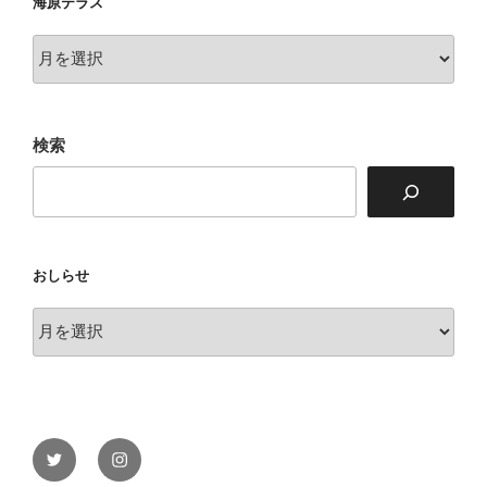
海原テラス
海
原
テ
ラ
検索
ス
おしらせ
お
し
ら
せ
Twitter
Instagram