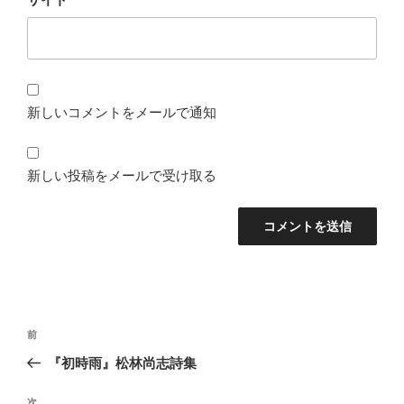
新しいコメントをメールで通知
新しい投稿をメールで受け取る
投
前
前
稿
の
『初時雨』松林尚志詩集
ナ
投
ビ
稿
次
次