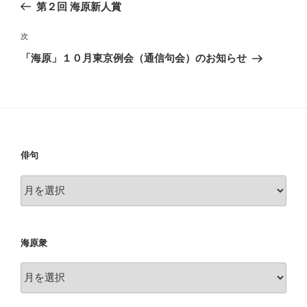
の
第２回 海原新人賞
ナ
投
ビ
稿
次
次
ゲ
の
「海原」１０月東京例会（通信句会）のお知らせ
投
ー
稿
シ
ョ
ン
俳句
俳
句
海原衆
海
原
衆