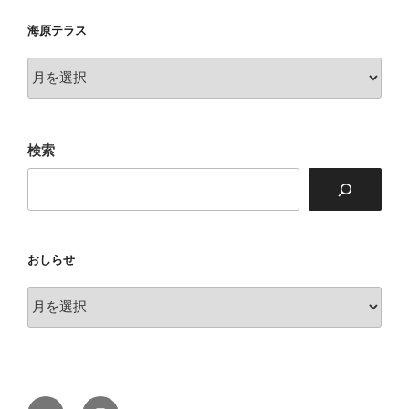
海原テラス
海
原
テ
ラ
検索
ス
おしらせ
お
し
ら
せ
Twitter
Instagram