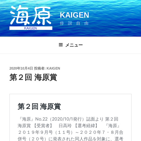
コ
ン
KAIGEN
テ
俳 諧 自 由
ン
ツ
へ
メニュー
ス
キ
ッ
投
2020年10月4日
投稿者:
KAIGEN
プ
稿
第２回 海原賞
日: