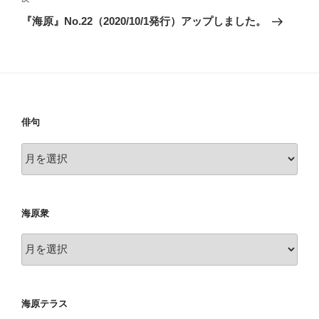
ゲ
の
『海原』No.22（2020/10/1発行）アップしました。
投
ー
稿
シ
ョ
ン
俳句
俳
句
海原衆
海
原
衆
海原テラス