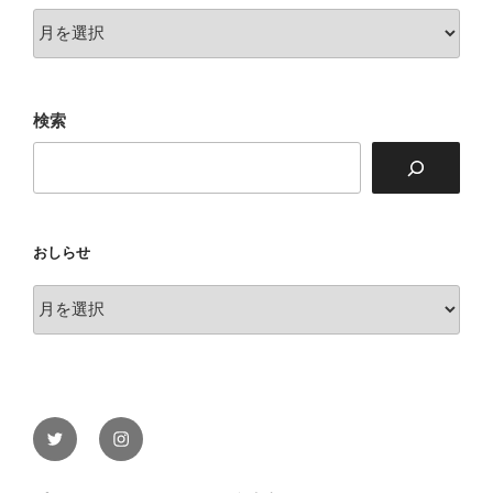
海
原
テ
ラ
検索
ス
おしらせ
お
し
ら
せ
Twitter
Instagram