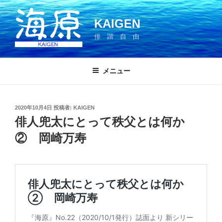
コ
ン
KAIGEN
テ
俳 諧 自 由
ン
ツ
へ
メニュー
ス
キ
ッ
投
2020年10月4日
投稿者:
KAIGEN
プ
稿
俳人兜太にとって秩父とは何か
日:
② 岡崎万寿