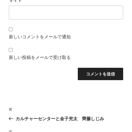
新しいコメントをメールで通知
新しい投稿をメールで受け取る
投
前
前
稿
の
カルチャーセンターと金子兜太 齊藤しじみ
ナ
投
ビ
稿
次
次