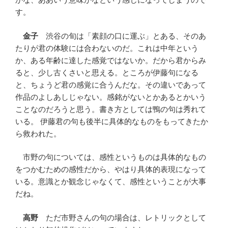
す。
金子
渋谷の旬は「素顔の口に運ぶ」とある、そのあ
たりが君の体験には合わないのだ。これは中年という
か、ある年齢に達した感覚ではないか。だから君からみ
ると、少し古くさいと思える。ところが伊藤句になる
と、ちょうど君の感覚に合うんだな。その違いであって
作品のよしあしじゃない。感銘がないとかあるとかいう
ことなのだろうと思う。書き方としては鴨の句は秀れて
いる。 伊藤君の句も後半に具体的なものをもってきたか
ら救われた。
市野の句については、感性というものは具体的なもの
をつかむための感性だから、やはり具体的表現になって
いる。意識とか観念じゃなくて、感性ということが大事
だね。
高野
ただ市野さんの句の場合は、レトリックとして