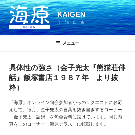
コ
ン
KAIGEN
テ
俳 諧 自 由
ン
ツ
へ
メニュー
ス
キ
ッ
具体性の強さ（金子兜太『熊猫荘俳
プ
話』飯塚書店１９８７年 より抜
粋）
「海原」オンライン句会参加者からのリクエストにお応
えして、毎月、金子兜太の言葉を抜き書きするコーナー
「金子兜太・語録」を句会資料に設けています。同じ内
容をこのコーナー「海原テラス」に転載します。