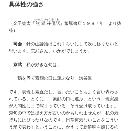
具体性の強さ
ゆうびょう
そう
はい
わ
（金子兜太『
熊猫
荘
俳
話
』飯塚書店１９８７年 より抜
粋）
司会
針の山論議はこれくらいにして次に移りたいと
思います。京武さん、いかがでしょうか。
京武
私が好きな句は、
鴨を煮て素顔の口に運ぶなり 渋谷道
です。表現も素直だし、言いたいこともよく言い表わさ
れている。とくに、「素顔の口に運ぶ」という、現実感
が人間性にまで深まっている、そう受け取っています。
秀句の中では捉え方が古いのかもしれませんが、私の気
持ちにはぴったりなのです。日常何気ないことをこうい
う形で表わすということに、かえって新鮮味を感じるの