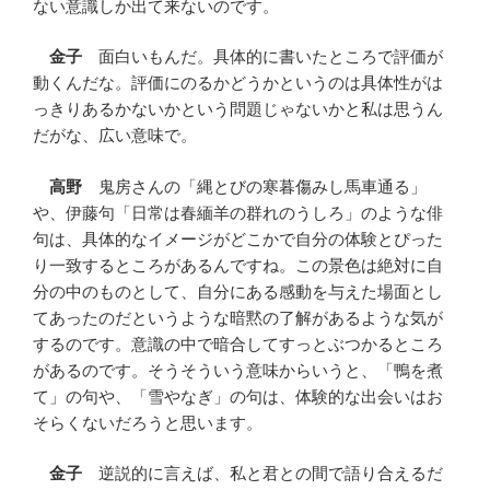
ない意識しか出て来ないのです。
金子
面白いもんだ。具体的に書いたところで評価が
動くんだな。評価にのるかどうかというのは具体性がは
っきりあるかないかという問題じゃないかと私は思うん
だがな、広い意味で。
高野
鬼房さんの「縄とびの寒暮傷みし馬車通る」
や、伊藤句「日常は春緬羊の群れのうしろ」のような俳
句は、具体的なイメージがどこかで自分の体験とぴった
り一致するところがあるんですね。この景色は絶対に自
分の中のものとして、自分にある感動を与えた場面とし
てあったのだというような暗黙の了解があるような気が
するのです。意識の中で暗合してすっとぶつかるところ
があるのです。そうそういう意味からいうと、「鴨を煮
て」の句や、「雪やなぎ」の句は、体験的な出会いはお
そらくないだろうと思います。
金子
逆説的に言えば、私と君との間で語り合えるだ