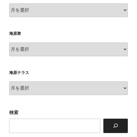
俳
句
海原衆
海
原
衆
海原テラス
海
原
テ
ラ
検索
ス