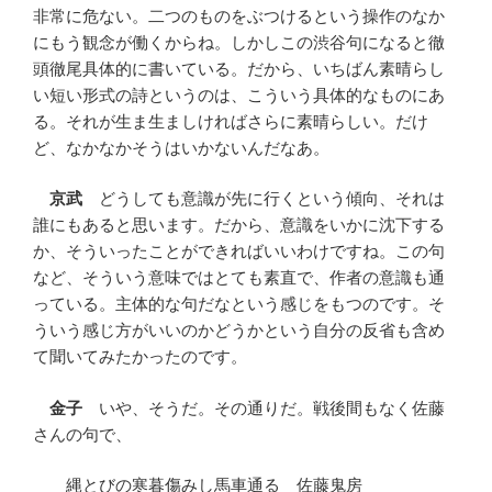
非常に危ない。二つのものをぶつけるという操作のなか
にもう観念が働くからね。しかしこの渋谷句になると徹
頭徹尾具体的に書いている。だから、いちばん素晴らし
い短い形式の詩というのは、こういう具体的なものにあ
る。それが生ま生ましければさらに素晴らしい。だけ
ど、なかなかそうはいかないんだなあ。
京武
どうしても意識が先に行くという傾向、それは
誰にもあると思います。だから、意識をいかに沈下する
か、そういったことができればいいわけですね。この句
など、そういう意味ではとても素直で、作者の意識も通
っている。主体的な句だなという感じをもつのです。そ
ういう感じ方がいいのかどうかという自分の反省も含め
て聞いてみたかったのです。
金子
いや、そうだ。その通りだ。戦後間もなく佐藤
さんの句で、
縄とびの寒暮傷みし馬車通る 佐藤鬼房