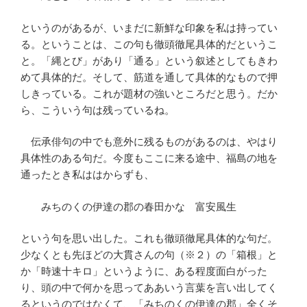
というのがあるが、いまだに新鮮な印象を私は持ってい
る。ということは、この句も徹頭徹尾具体的だというこ
と。「縄とび」があり「通る」という叙述としてもきわ
めて具体的だ。そして、筋道を通して具体的なもので押
しきっている。これが題材の強いところだと思う。だか
ら、こういう句は残っているね。
伝承俳句の中でも意外に残るものがあるのは、やはり
具体性のある句だ。今度もここに来る途中、福島の地を
通ったとき私ははからずも、
みちのくの伊達の郡の春田かな 富安風生
という句を思い出した。これも徹頭徹尾具体的な句だ。
少なくとも先ほどの大貫さんの句（※２）の「箱根」と
か「時速十キロ」というように、ある程度面白がった
り、頭の中で何かを思ってああいう言葉を言い出してく
るというのではなくて、「みちのくの伊達の郡」全くそ