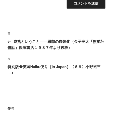
投
前
前
稿
の
成熟ということ――思想の肉体化（金子兜太『熊猫荘
ナ
投
俳話』飯塚書店１９８７年より抜粋）
ビ
稿
ゲ
次
次
の
ー
特別版◆英国Haiku便り［in Japan］〈６６〉小野裕三
投
シ
稿
ョ
ン
俳句