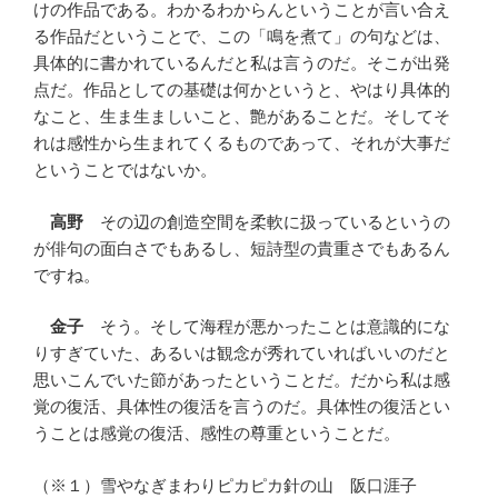
けの作品である。わかるわからんということが言い合え
る作品だということで、この「鳴を煮て」の句などは、
具体的に書かれているんだと私は言うのだ。そこが出発
点だ。作品としての基礎は何かというと、やはり具体的
なこと、生ま生ましいこと、艶があることだ。そしてそ
れは感性から生まれてくるものであって、それが大事だ
ということではないか。
高野
その辺の創造空間を柔軟に扱っているというの
が俳句の面白さでもあるし、短詩型の貴重さでもあるん
ですね。
金子
そう。そして海程が悪かったことは意識的にな
りすぎていた、あるいは観念が秀れていればいいのだと
思いこんでいた節があったということだ。だから私は感
覚の復活、具体性の復活を言うのだ。具体性の復活とい
うことは感覚の復活、感性の尊重ということだ。
（※１）雪やなぎまわりピカピカ針の山 阪口涯子