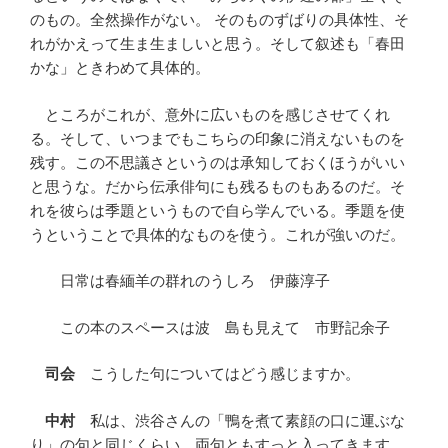
のもの。全然操作がない。 そのものずばりの具体性、そ
れがかえって生ま生ましいと思う。そして叙述も「春田
かな」ときわめて具体的。
ところがこれが、意外に広いものを感じさせてくれ
る。そして、いつまでもこちらの印象に消えないものを
残す。この不思議さというのは承知しておくほうがいい
と思うな。だから伝承俳句にも残るものもあるのだ。そ
れを彼らは季題というもので自ら学んでいる。季題を使
うということで具体的なものを使う。これが強いのだ。
日常は春緬羊の群れのうしろ 伊藤淳子
この本のスペースは波 島も見えて 市野記余子
司会
こうした句についてはどう感じますか。
中村
私は、渋谷さんの「鴨を煮て素顔の口に運ぶな
り」の句と同じくらい、両句ともすっと入ってきます。