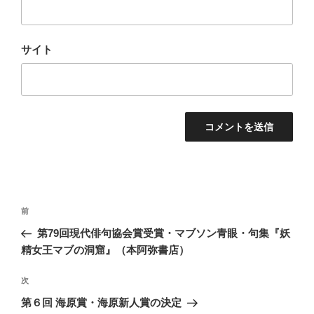
サイト
投
前
前
稿
の
第79回現代俳句協会賞受賞・マブソン青眼・句集『妖
ナ
投
精女王マブの洞窟』（本阿弥書店）
ビ
稿
ゲ
次
次
の
ー
第６回 海原賞・海原新人賞の決定