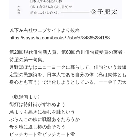
以下左右社ウェブサイトより抜粋
https://sayusha.com/books/-/isbn9784865284188
第28回現代俳句新人賞、第63回角川俳句賞受賞の著者・
待望の第一句集。
月野ぽぽなはニューヨークに暮らして、俳句という最短
定型の民族詩を、日本人である自分の体（私は肉体とも
身心とも言う）で消化しようとしている。ーー金子兜太
〈収録句より〉
街灯は待針街がずれぬよう
鳥よりも高きに棲むを朧という
ぶらんこの鉄に戦歴あるだろうか
母を地に還し椿の蕊そろう
ピッチカート蛍ピッチカート蛍