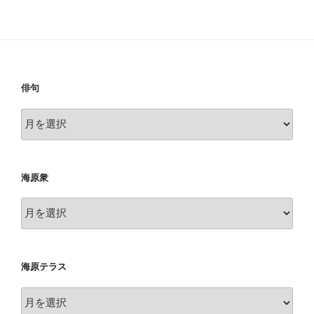
投
シ
稿
ョ
ン
俳句
俳
句
海原衆
海
原
衆
海原テラス
海
原