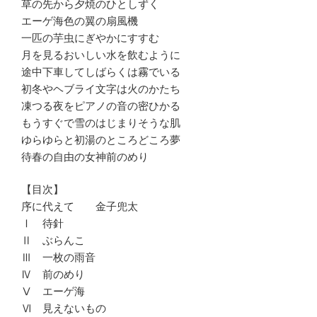
草の先から夕焼のひとしずく
エーゲ海色の翼の扇風機
一匹の芋虫にぎやかにすすむ
月を見るおいしい水を飲むように
途中下車してしばらくは霧でいる
初冬やヘブライ文字は火のかたち
凍つる夜をピアノの音の密ひかる
もうすぐで雪のはじまりそうな肌
ゆらゆらと初湯のところどころ夢
待春の自由の女神前のめり
【目次】
序に代えて 金子兜太
Ⅰ 待針
Ⅱ ぶらんこ
Ⅲ 一枚の雨音
Ⅳ 前のめり
Ⅴ エーゲ海
Ⅵ 見えないもの