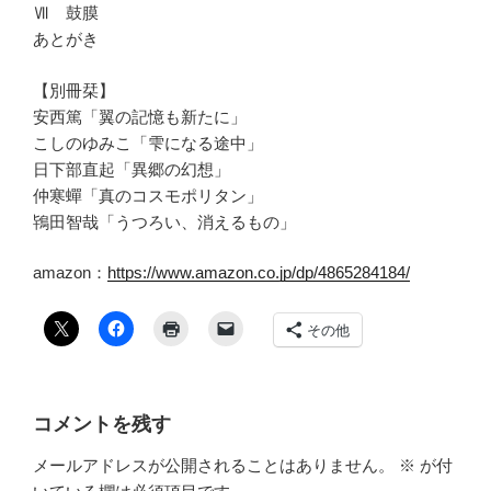
Ⅶ 鼓膜
あとがき
【別冊栞】
安西篤「翼の記憶も新たに」
こしのゆみこ「雫になる途中」
日下部直起「異郷の幻想」
仲寒蟬「真のコスモポリタン」
鴇田智哉「うつろい、消えるもの」
amazon：
https://www.amazon.co.jp/dp/4865284184/
その他
コメントを残す
メールアドレスが公開されることはありません。
※
が付