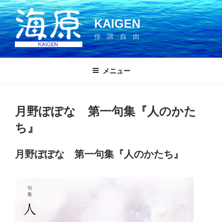
コ
ン
KAIGEN
テ
俳 諧 自 由
ン
ツ
へ
メニュー
ス
キ
ッ
月野ぽぽな 第一句集『人のかた
プ
ち』
月野ぽぽな 第一句集『人のかたち』