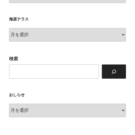
衆
海原テラス
海
原
テ
ラ
検索
ス
おしらせ
お
し
ら
せ