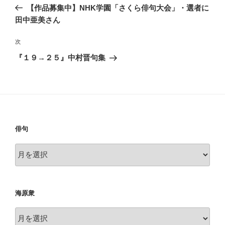
稿
の
【作品募集中】NHK学園「さくら俳句大会」・選者に
ナ
投
田中亜美さん
ビ
稿
ゲ
次
次
の
ー
『１９→２５』中村晋句集
投
シ
稿
ョ
ン
俳句
俳
句
海原衆
海
原