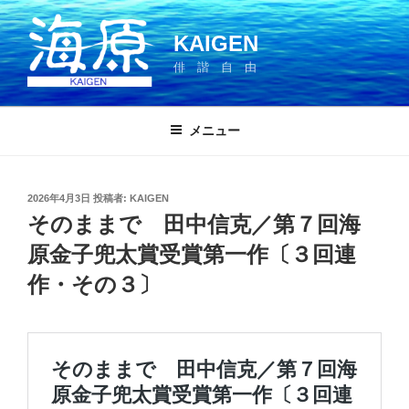
コ
ン
KAIGEN
テ
俳 諧 自 由
ン
ツ
へ
メニュー
ス
キ
ッ
投
2026年4月3日
投稿者:
KAIGEN
プ
稿
そのままで 田中信克／第７回海
日:
原金子兜太賞受賞第一作〔３回連
作・その３〕